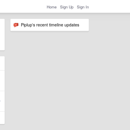
Home
Sign Up
Sign In
Piplup's recent timeline updates