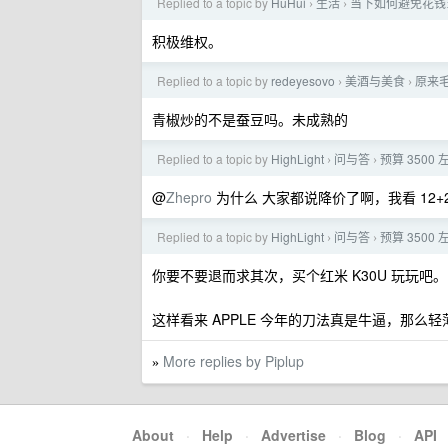
Replied to a topic by
HuHui
生活
当下如何避免花钱
›
›
积极维权。
Replied to a topic by
redeyesovo
美酒与美食
原来
›
›
青椒炒的不是蚕豆吗。未成熟的
Replied to a topic by
HighLight
问与答
预算 350
›
›
@
Zhepro
为什么 大家都说降价了啊，我看 12+256
Replied to a topic by
HighLight
问与答
预算 350
›
›
你要不要退而求其次，买个红米 K30U 玩玩
这样看来 APPLE 今年的刀法真是牛逼，那么轻
More replies by Piplup
»
About
·
Help
·
Advertise
·
Blog
·
API