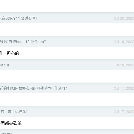
京京惠保”这个合适买吗？
Oct 20, 202
们买的 iPhone 12 还是 pro？
Oct 18, 202
唯一担心的
a 5 II
Oct 18, 202
送的/打扫阿姨每次用的那种毛巾叫什么呀？
Oct 17, 202
0 左右，求手机推荐？
Oct 17, 202
拼团都被砍单。