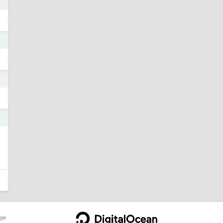
0
0
0
0
ge