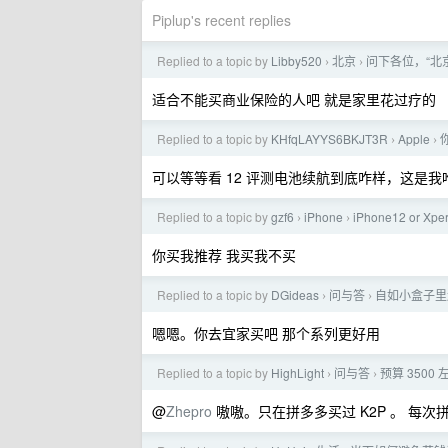
Piplup's recent replies
Replied to a topic by
Libby520
北京
问下各位，“北
›
›
适合不能买商业保险的人吧 就是家里花过疗的
Replied to a topic by
KHfqLAYYS6BKJT3R
Apple
你
›
›
可以等等看 12 评测电池续航到底咋样，这是我
Replied to a topic by
gzf6
iPhone
iPhone12 or Xperi
›
›
你买我推荐 我买我不买
Replied to a topic by
DGideas
问与答
自如小盒子里
›
›
嗯嗯。你去宜家买吧 那个系列更好用
Replied to a topic by
HighLight
问与答
预算 350
›
›
@
Zhepro
嗷嗷。只在拼多多买过 K2P 。 每次