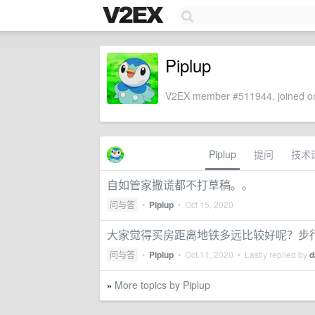
Piplup
V2EX member #511944, joined on
Piplup
提问
技术
自如管家撒谎都不打草稿。。
问与答
•
Piplup
•
Oct 15, 2020
大家觉得买房距离地铁多远比较好呢？步
问与答
•
Piplup
•
Oct 11, 2020
• Lastly replied by
d
More topics by Piplup
»