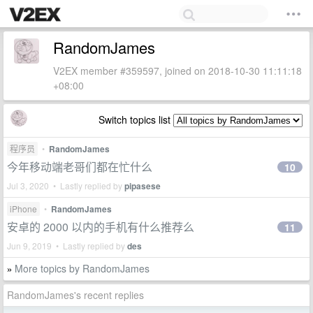
RandomJames
V2EX member #359597, joined on 2018-10-30 11:11:18
+08:00
Switch topics list
程序员
•
RandomJames
今年移动端老哥们都在忙什么
10
Jul 3, 2020 • Lastly replied by
pipasese
iPhone
•
RandomJames
安卓的 2000 以内的手机有什么推荐么
11
Jun 9, 2019 • Lastly replied by
des
More topics by RandomJames
»
RandomJames's recent replies