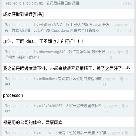
Replied to a topic by tf2
公司后端接口的返回：
1 月 30 日
›
成功获取到错误[狗头]
Replied to a topic by winffee
VS Code 上已达 250 万 Java 开发
2023 年
›
12 月 6 日
者！微软和红帽一起公布 VS Code Java 未来六个月路线图
加油，干翻 idea ，干不翻也让它打折！！！
Replied to a topic by shawnwang340
各位是怎么解决眼干眼
2022 年 5 月
›
18 日
涩视力下降的问题的?
我之前是眼镜度数不够，带起来就很容易眼睛干，换了之后好了一些
Replied to a topic by feitiantiny
有没有什么好用的流程图软
2022 年 5 月 17
›
日
件?
processon
Replied to a topic by a1248499257
大家一般去哪里做体检
2022 年 3 月 4
›
日
呢？
都是用的公司的体检，爱康国宾
Replied to a topic by rumenz
今天是上班的最后一天,向大家推
2022 年 1 月
›