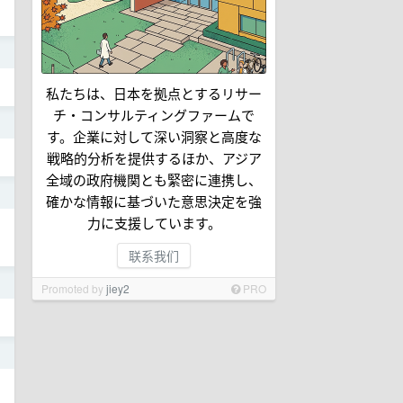
日
私たちは、日本を拠点とするリサー
チ・コンサルティングファームで
日
す。企業に対して深い洞察と高度な
戦略的分析を提供するほか、アジア
全域の政府機関とも緊密に連携し、
日
確かな情報に基づいた意思決定を強
力に支援しています。
联系我们
日
Promoted by
jiey2
PRO
日