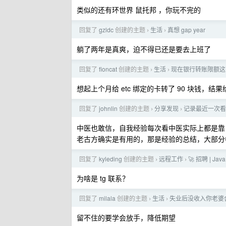
类似的还有环世界 鼠托邦 ，你玩不完的
回复了
gzldc
创建的主题
生活
真想 gap year
›
›
躺了两年是真爽，迫不得已还是要去上班了
回复了
fioncat
创建的主题
生活
现在银行转账限额这
›
›
想起上个月给 etc 绑定的卡转了 90 块钱，
回复了
johnlin
创建的主题
分享发现
记录最近一次看
›
›
中医也敢信，自我经验每次看中医实际上都是靠
老古方确实是有用的，那是经验的总结，大部分
回复了
kyleding
创建的主题
远程工作
🚀 招聘 | 
›
›
为啥是 tg 联系？
回复了
milala
创建的主题
生活
失业后没收入你老婆
›
›
留不住的要学会放手，降低期望