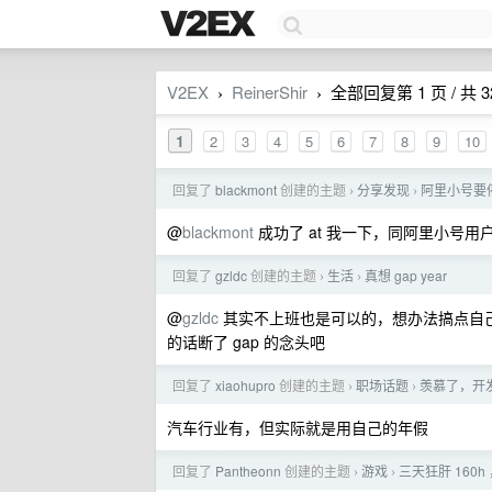
V2EX
ReinerShir
全部回复第 1 页 / 共 3
›
›
1
2
3
4
5
6
7
8
9
10
回复了
blackmont
创建的主题
分享发现
阿里小号要停服
›
›
@
blackmont
成功了 at 我一下，同阿里小号用
回复了
gzldc
创建的主题
生活
真想 gap year
›
›
@
gzldc
其实不上班也是可以的，想办法搞点自
的话断了 gap 的念头吧
回复了
xiaohupro
创建的主题
职场话题
羡慕了，开
›
›
汽车行业有，但实际就是用自己的年假
回复了
Pantheonn
创建的主题
游戏
三天狂肝 160h
›
›