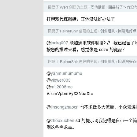
回复了
vverr
创建的主题
职场话题
回县城了～有没有
›
›
打游戏代练搬砖，其他没啥好办法了
回复了
ReinerShir
创建的主题
创业组队
因没啥好点
›
›
@
jackq007
能加通讯软件聊聊吗？ 我已经留了
按您的描述来看，感觉像是 coze 的竟品？
回复了
ReinerShir
创建的主题
创业组队
因没啥好点
›
›
@
yanmumumumu
@
viewer003
@
mit2008roc
V: cmVpbmVyX3NoaXI=
@
jinsongzhaocn
也不求做多大流量，小众领域
@
zhouxuchen
sd 的提示词我记得是自带一个
到这些需求点。