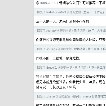
@
1008610001
请问怎么入门？可以推荐一下框
回复了
lastwhisper999
创建的主题
生活
三十岁左右
›
›
活一天是一天，未来什么的不存在的
回复了
AlohaW
创建的主题
职场话题
30 了，人生
›
›
你痛苦的来源无非是和你同阶层的人比较，只要
回复了
spr1ngs
创建的主题
职场话题
找不到 IT 
›
›
同找不到，二线城市是真难找。
回复了
BruceXu
创建的主题
职场话题
对下一份工作
›
›
我觉得说白了就是，你还没有接受整体经济下降
虑无非就是欲望过多。你看我失业一年多，现在
随带说一句长沙是真 TM 坑
回复了
zjiajun
创建的主题
程序员
cursor 付费支
›
›
确实要能按量付费就好，有时一个月就难得用几