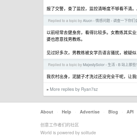
报了交警，查了监控，监控清晰度不够看不清。
Replied to a topic by
Alucn
情感问题
调查一下你们
›
›
以前经常去健身房，看得比较多。女教练其实业
婆也愿意找男教练。
见过好多次，男教练被女学员语言骚扰，被疑似 
Replied to a topic by
MajestySolor
生活
B 站上那
›
›
我农村出身，泥腿子才洗过还没完全干呢，让我
More replies by Ryan7sz
»
About
·
Help
·
Advertise
·
Blog
·
API
创意工作者们的社区
World is powered by solitude