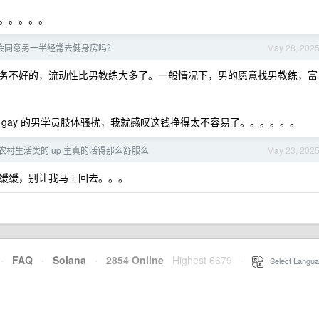
。。。。。
会同意另一半经常去健身房吗？
May 28, 202
务不好的，流动性比男教练大多了。一般情况下，男的愿意找男教练，富
gay 的男学员肢体骚扰，我就感叹这钱挣得太不容易了。。。。。。
些农村生活类的 up 主真的活得那么舒服么
May 23, 202
缓缓，别让我马上回去。。。
·
FAQ
·
Solana
·
2854 Online
Highest 6679
·
Select Langua