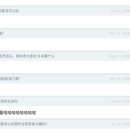
些狠活可以玩
May 4, 202
案？
Feb 11, 202
无所适从，很好奇大家在 B 站看什么
Feb 11, 202
候能取消口罩？
Mar 13, 202
纹身的女孩吗
Mar 9, 202
复哈哈哈哈哈哈哈哈
何看待公共厕所全部安装马桶的？
Jul 12, 202