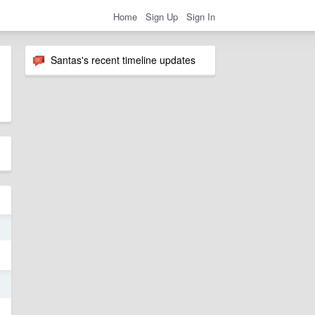
Home
Sign Up
Sign In
Santas's recent timeline updates
7
4