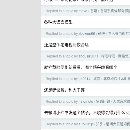
Replied to a topic by
movq
香港
香港手机号都有哪
›
›
各种大语言模型
Replied to a topic by
zbowen66
硬件
老人看电视方
›
›
还是整个老电视比较合适
Replied to a topic by
zhousir5071
哔哩哔哩
我经常
›
›
就推荐随便刷新看看，哪个感兴趣看哪个
Replied to a topic by
gk2014
北京
北京地铁什么时
›
›
还是建议戴，利大于弊
Replied to a topic by
nztomoto
情感问题
大家喜欢
›
›
去微博小红书发这个帖子，不晓得会得到什么回
Replied to a topic by
10bkill1p
知乎
请问大家是如
›
›