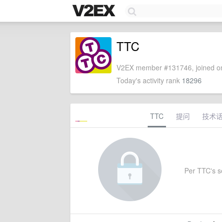
TTC
V2EX member #131746, joined on
Today's activity rank
18296
TTC
提问
技术
Per TTC's se