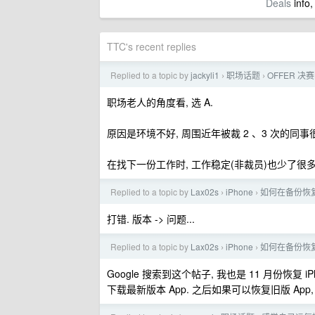
Deals
info,
TTC's recent replies
Replied to a topic by
jackyli1
职场话题
OFFER 决
›
›
职场老人的角度看, 选 A.
原因是环境不好, 周围近年被裁 2 、3 次的同事很多
在找下一份工作时, 工作稳定(非裁员)也少了很
Replied to a topic by
Lax02s
iPhone
如何在备份恢
›
›
打错. 版本 -> 问题...
Replied to a topic by
Lax02s
iPhone
如何在备份恢
›
›
Google 搜索到这个帖子, 我也是 11 月份恢复 iP
下载最新版本 App. 之后如果可以恢复旧版 App, 麻