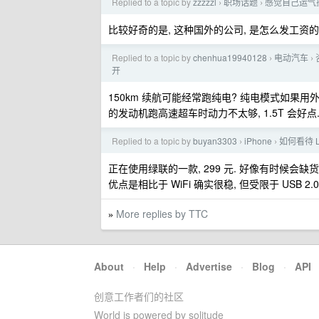
Replied to a topic by
zzzzzl
职场话题
感觉自己运气
›
›
比较好奇的是, 这种国外的公司, 是怎么发工资的
Replied to a topic by
chenhua19940128
电动汽车
›
›
开
150km 续航可能经常跑纯电? 纯电模式如果用外面的
的发动机跑高速超车时动力不太够, 1.5T 会好点
Replied to a topic by
buyan3303
iPhone
如何看待 L
›
›
正在使用绿联的一款, 299 元. 好像有时候会缺货
优点是相比于 WiFi 确实很稳, 但受限于 USB 2
More replies by TTC
»
About
·
Help
·
Advertise
·
Blog
·
API
创意工作者们的社区
World is powered by solitude