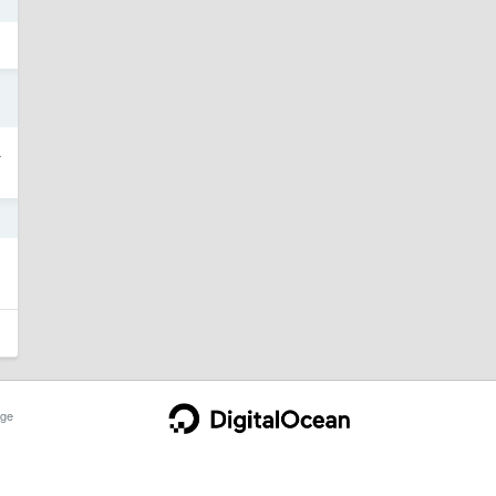
3
3
L
2
ge