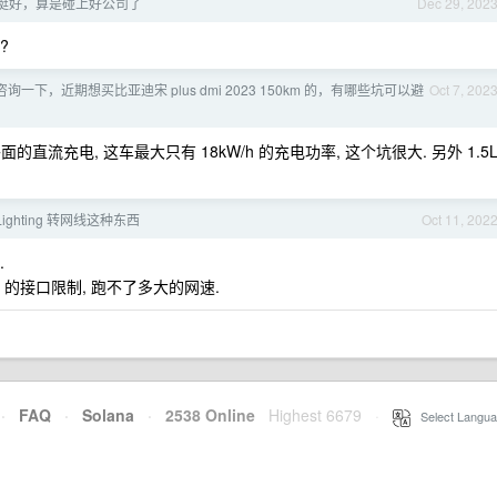
挺好，算是碰上好公司了
Dec 29, 202
?
咨询一下，近期想买比亚迪宋 plus dmi 2023 150km 的，有哪些坑可以避
Oct 7, 202
直流充电, 这车最大只有 18kW/h 的充电功率, 这个坑很大. 另外 1.5
.
ighting 转网线这种东西
Oct 11, 202
.
.0 的接口限制, 跑不了多大的网速.
·
FAQ
·
Solana
·
2538 Online
Highest 6679
·
Select Langua