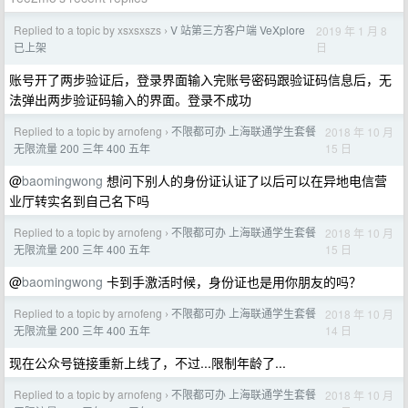
Replied to a topic by xsxsxszs
V 站第三方客户端 VeXplore
2019 年 1 月 8
›
日
已上架
账号开了两步验证后，登录界面输入完账号密码跟验证码信息后，无
法弹出两步验证码输入的界面。登录不成功
Replied to a topic by arnofeng
不限都可办 上海联通学生套餐
2018 年 10 月
›
15 日
无限流量 200 三年 400 五年
@
baomingwong
想问下别人的身份证认证了以后可以在异地电信营
业厅转实名到自己名下吗
Replied to a topic by arnofeng
不限都可办 上海联通学生套餐
2018 年 10 月
›
15 日
无限流量 200 三年 400 五年
@
baomingwong
卡到手激活时候，身份证也是用你朋友的吗？
Replied to a topic by arnofeng
不限都可办 上海联通学生套餐
2018 年 10 月
›
14 日
无限流量 200 三年 400 五年
现在公众号链接重新上线了，不过...限制年龄了...
Replied to a topic by arnofeng
不限都可办 上海联通学生套餐
2018 年 10 月
›