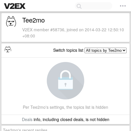
Tee2mo
V2EX member #58736, joined on 2014-03-22 12:50:10
+08:00
Switch topics list
Per Tee2mo's settings, the topics list is hidden
Deals
info, including closed deals, is not hidden
Tee2mo's recent replies