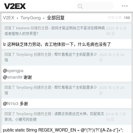
V2EX
TonyGong
全部回复
回复总数
188
›
›
回复了 kisshere 创建的主题
如何才能证明自己不是活在精神病
2020 年 5 月
›
26 日
或者植物人的世界里？
lz 这种缺乏体力劳动，去工地体验一下，什么毛病也没有了
回复了 TonyGong 创建的主题
帮忙看看这个主机配置多少
2020 年 5 月 24
›
日
钱
@
opengps
@
xman99
谢谢
回复了 TonyGong 创建的主题
帮忙看看这个主机配置多少
2020 年 5 月 24
›
日
钱
@
N1to3
多谢
回复了 TonyGong 创建的主题
请教正则表达式大神，匹配英文
2019 年 7 月
›
10 日
单词，小撇号的处理
public static String REGEX_WORD_EN = @"(?!')(?!’)[A-Za-z'’]+";