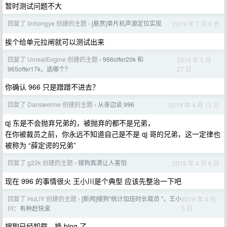
暂时测试问题不大
回复了 linhongye 创建的主题
[悬赏]单片机声源定位实现
2019 年 7 月 6 日
›
挨个给单元拉闸就可以测试出来
回复了 UnrealEngine 创建的主题
966offer20k 和
2019 年 5 月
›
27 日
965offer17k，选哪个？
你确认 966 只是蹭蹭不进去？
回复了 Danswerme 创建的主题
从身边谈 996
2019 年 4 月 13 日
›
qj 东是不会抛弃兄弟的，被抛弃的都不是兄弟，
在你被裁员之前，你永远不知道自己是不是 qj 哥的兄弟，这一定律也
被称为 “薛定谔的兄弟”
回复了 g22k 创建的主题
搜狗真滴让人害怕
2019 年 4 月 6 日
›
现在 996 的事情很火 王小川是个典型 应该先整治一下吧
回复了 HuLiY 创建的主题
[新闻]搜狗"统计加班时长裁员 "，王小
2019 年 4 月
›
5 日
川：有种赶快滚
搜狗已经卸载，换 bing 了