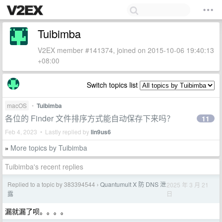
Tuibimba
V2EX member #141374, joined on 2015-10-06 19:40:13
+08:00
Switch topics list
macOS
•
Tuibimba
各位的 Finder 文件排序方式能自动保存下来吗？
11
Feb 4, 2023 • Lastly replied by
lin9us6
More topics by Tuibimba
»
Tuibimba's recent replies
Replied to a topic by 383394544
Quantumult X 防 DNS 泄
2025 年 3 月 21
›
日
露
漏就漏了呗。。。。