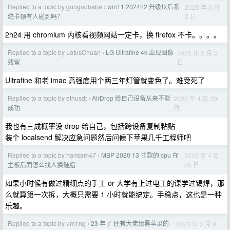
Replied to a topic by guoguobaba
win11 2024h2 升级以后系
2025 年 3 月
›
2 日
统卡顿有人碰到吗？
2h24 用 chromium 内核看视频网站一定卡，换 firefox 不卡。。。。
Replied to a topic by LotusChuan
LG Ultrafine 4k 出现图像
2025 年 2 月 3
›
日
残留
Ultrafine 和老 imac 高强度用个两三年灯管就变色了。难受死了
Replied to a topic by ethusdt
AirDrop 给自己设备从来不能
2023 年 4 月 30
›
日
成功
我也有三成概率没 drop 给自己，包括跨设备复制粘贴
装个 localsend 解决应急问题然后问候下苹果几千工程师吧
Replied to a topic by hansam47
MBP 2020 13 寸款的 cpu 在
2023 年 4 月
›
25 日
主板后面怎么找人换硅脂
如果小时候有做过精细点的手工 or 大学有上过电工的课学过锡焊，那
么就算第一次拆，大概只需要 1 小时就能搞定。手稳点，这也是一种
乐趣。
Replied to a topic by um1ng
23 年了 还有大佬组黑苹果的
2023 年 3 月 9
›