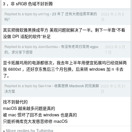
3 ，非 sRGB 色域不好折腾
Replied to a topic by um1ng
23 年了 还有大佬组黑苹果的
2023 年 3 月 8
›
日
吗？
其实把微软雅黑换成苹方 美观问题就解决了一半。剩下一半靠“不看
没做 DPI 适配的软件”补足
Replied to a topic by JoonSumisu
有没有老哥日常用 egpu
2023 年 3 月
›
7 日
的，求分享下感受
显卡拓展坞用的电源都很次，我去年上半年用便宜拓展坞已经烧掉两
张 6600xt ，还好京东售后三个月包换，后来转 windows 加 n 卡去
了。
Replied to a topic by Gav1nw
收集替换 Macbook 的完美解
2023 年 2 月 21
›
日
决方案
找不到替代的
macOS 越来越多问题是真的
被 mac 惯坏了回不去 windows 也是真的
只能祈祷库克大发慈悲修修 macOS
More replies by Tuibimba
»