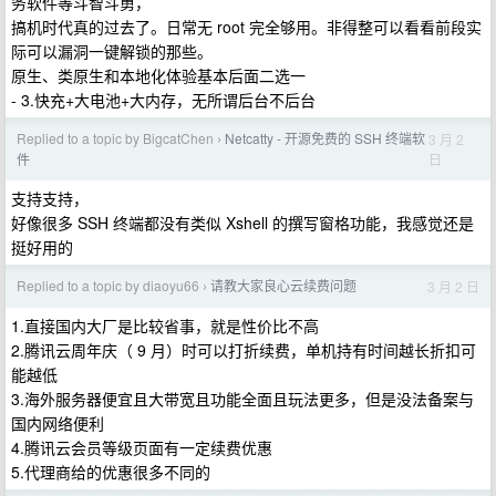
务软件等斗智斗勇，
搞机时代真的过去了。日常无 root 完全够用。非得整可以看看前段实
际可以漏洞一键解锁的那些。
原生、类原生和本地化体验基本后面二选一
- 3.快充+大电池+大内存，无所谓后台不后台
Replied to a topic by BigcatChen
Netcatty - 开源免费的 SSH 终端软
3 月 2
›
日
件
支持支持，
好像很多 SSH 终端都没有类似 Xshell 的撰写窗格功能，我感觉还是
挺好用的
Replied to a topic by diaoyu66
请教大家良心云续费问题
3 月 2 日
›
1.直接国内大厂是比较省事，就是性价比不高
2.腾讯云周年庆（ 9 月）时可以打折续费，单机持有时间越长折扣可
能越低
3.海外服务器便宜且大带宽且功能全面且玩法更多，但是没法备案与
国内网络便利
4.腾讯云会员等级页面有一定续费优惠
5.代理商给的优惠很多不同的