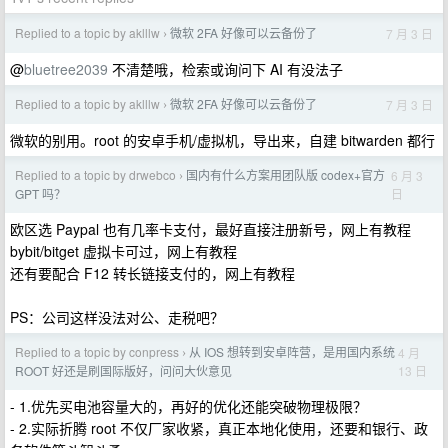
Replied to a topic by aklllw
微软 2FA 好像可以云备份了
7 月 3 日
›
@
bluetree2039
不清楚哦，检索或询问下 AI 有没法子
Replied to a topic by aklllw
微软 2FA 好像可以云备份了
7 月 3 日
›
微软的别用。root 的安卓手机/虚拟机，导出来，自建 bitwarden 都行
Replied to a topic by drwebco
国内有什么方案用团队版 codex+官方
6 月 3
›
日
GPT 吗？
欧区选 Paypal 也有几率卡支付，最好直接注册新号，网上有教程
bybit/bitget 虚拟卡可过，网上有教程
还有要配合 F12 转长链接支付的，网上有教程
PS：公司这样没法对公、走税吧？
Replied to a topic by conpress
从 IOS 想转到安卓阵营，是用国内系统
4 月
›
13 日
ROOT 好还是刷国际版好，问问大伙意见
- 1.优先买电池容量大的，再好的优化还能突破物理极限？
- 2.实际折腾 root 不仅厂家收紧，真正本地化使用，还要和银行、政