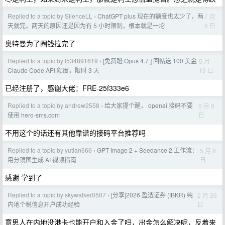
Replied to a topic by SilenceLL
ChatGPT plus 现在的额度也太少了，两
7 月
›
6 日
天就完。两天的原因还是因为有 5 小时限制，根本就是一坨
奥特曼为了圈钱拉完了
Replied to a topic by l534891619
[免费蹬 Opus 4.7 ] 回帖送 100 美金
5 月
›
19 日
Claude Code API 额度，限时 3 天
已经注册了，感谢大佬：FRE-25f333e6
Replied to a topic by andrew2558
给大家提个醒， openai 接码不要
5 月 8
›
日
使用 hero-sms.com
不用这个的话还有其他靠谱的接码平台推荐吗
Replied to a topic by yutian666
GPT Image 2 + Seedance 2 工作流：
5 月 8
›
日
用分镜图生成 AI 视频指南
感谢 学到了
Replied to a topic by skywalker0507
[分享]2026 盈透证券 (IBKR) 纯
2 月 26
›
日
内地个税信息开户成功经验
意思人在内地没港卡也能开户和入金了吗，出金怎么解决呢，反着来