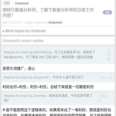
求职
•
Untamed
想转行数据分析师，了解下数据分析师的日常工作
24
内容？
Oct 13, 2019 • Lastly replied by
Untamed
More topics by Untamed
»
Untamed's recent replies
2
Replied to a topic by t20000622yy
为了让女朋友学 AI，给她买了
›
天
MacBook Pro，开了每月 200 刀的 GPT，她却说我一直在压迫她
前
恶意引流推广，恶心
Replied to a topic by zhuiyun041
今天大 A 是不是又凉了
7 月 21 日
›
利好出尽=利空，利空=利空，总结下来就是一切都是利空
Replied to a topic by JaneHan
周末这多消息，今天应该不跌了
7 月 20
›
日
吧？
A 股不能按照这个逻辑来的，如果周末出了一堆利好，那就是利好出
尽是利空，如果周末是利空，那就是利空恐慌盘抛售。总之就是得跌