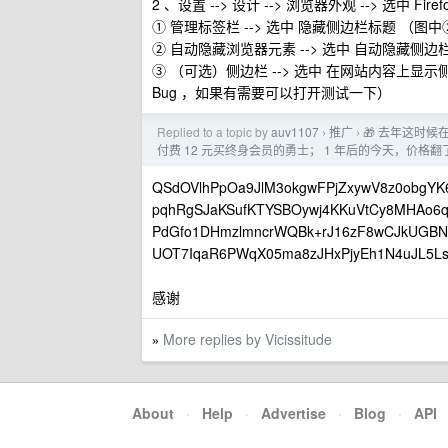
2 、设置 --> 设计 --> 浏览器外观 --> 选中 Firefox
① 管理标签栏 --> 选中 隐藏侧边栏标题 （图
② 自动隐藏浏览器元素 --> 选中 自动隐藏侧边
③ （可选）侧边栏 --> 选中 在网站内容上
Bug ，如果有需要可以打开测试一下）
Replied to a topic by
auv1107
推广
🎁 去年这时候在
›
›
付费 12 元买终身会员的勇士； 1 年后的今天，价格翻了 
QSdOVlhPpOa9JlM3okgwFPjZxywV8z0obgYK6
pqhRgSJaKSufKTYSBOywj4KKuVtCy8MHAo6q
PdGfo1DHmzlmncrWQBk+rJ16zF8wCJkUGBNvx
UOT7IqaR6PWqX05ma8zJHxPjyEh1N4uJL5Ls
感谢
More replies by Vicissitude
»
About
·
Help
·
Advertise
·
Blog
·
API