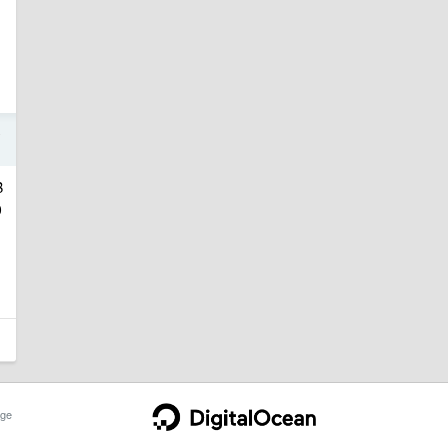
4
B
0
ge