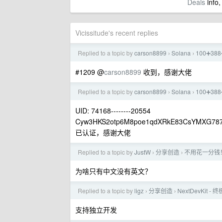
Deals
info,
Vicissitude's recent replies
Replied to a topic by
carson8899
Solana
100➕3
›
›
#1209 @
carson8899
收到，感谢大佬
Replied to a topic by
carson8899
Solana
100➕3
›
›
UID: 74168--------20554
Cyw3HKS2otp6M8poe1qdXRkE83CsYMXG7
已认证，感谢大佬
Replied to a topic by
JustW
分享创造
不用花一分钱
›
›
为啥只有中文没有英文？
Replied to a topic by
ligz
分享创造
NextDevKit -
›
›
支持独立开发