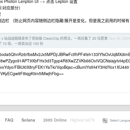
 Photon Lenpton UI --> 点击 Lepton 设置
中②对应部分）
栏
显示侧边栏 （防止网页内容随侧边栏隐藏/展开是变化，但是我之前用的时候有
 v 站战战兢兢发布了剪贴板 CleanClip 的想法，一周召集了 20 位愿意
Nov 30, 202
10 倍，一周卖出近 100 份
oda5QhnRz6rfbsMv2Jx5MPDj/JBRwFctfhPF4feh133IYfsOvUqMXdim
8wPZygo91APT9XbFHx3d3Tgyp4R8XwZZVKb66OviVQCNsiajyIvt4pE
Ydyo/FBiUi0X8ryFEK1YaTki/VqoBqsc+cBumlYstH4Y3HdYox1XU44tr
VKyECgw9F8iqgKtim5iMwjhFbg==
·
FAQ
·
Solana
·
2695 Online
Highest 6679
·
Select Langua