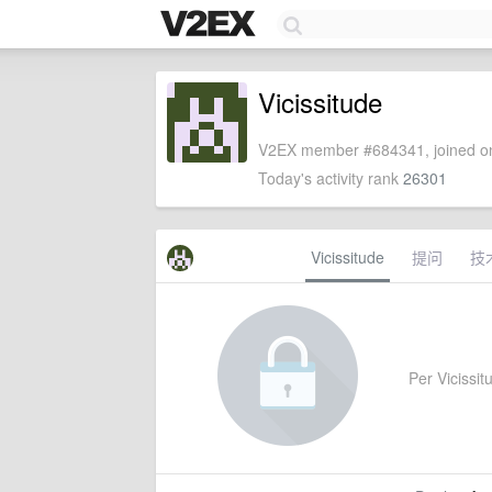
Vicissitude
V2EX member #684341, joined on
Today's activity rank
26301
Vicissitude
提问
技
Per Vicissitu