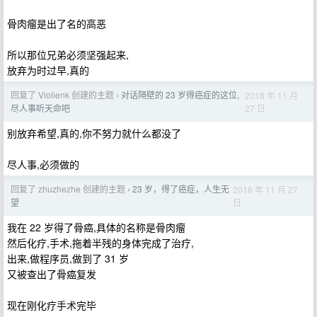
骨肉瘤是出了名的高恶
所以那位兄弟必须坚强起来,
放弃为时过早,真的
回复了 Violienk 创建的主题
对话隔壁的 23 岁得癌症的这位,
2018 年 11 月
›
27 日
尽人事听天命吧
别放弃希望,真的,你不努力就什么都没了
尽人事,必须做的
回复了 zhuzhezhe 创建的主题
23 岁，得了癌症，人生无
2018 年 11 月 27
›
日
望
我在 22 岁得了骨癌,具体的名称是骨肉瘤
然后化疗,手术,拖着半残的身体完成了治疗,
出来,做程序员,做到了 31 岁
又被查出了骨癌复发
现在刚化疗手术完毕