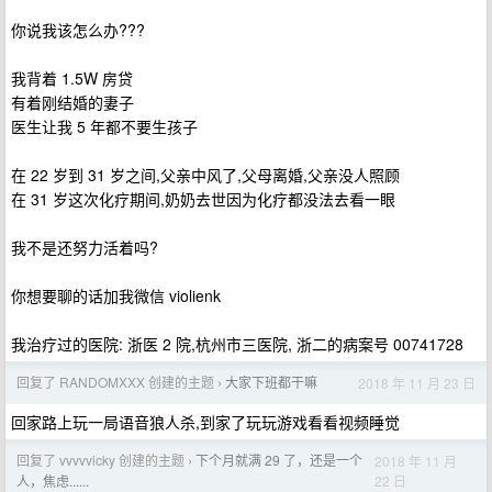
你说我该怎么办???
我背着 1.5W 房贷
有着刚结婚的妻子
医生让我 5 年都不要生孩子
在 22 岁到 31 岁之间,父亲中风了,父母离婚,父亲没人照顾
在 31 岁这次化疗期间,奶奶去世因为化疗都没法去看一眼
我不是还努力活着吗?
你想要聊的话加我微信 violienk
我治疗过的医院: 浙医 2 院,杭州市三医院, 浙二的病案号 00741728
回复了 RANDOMXXX 创建的主题
大家下班都干嘛
2018 年 11 月 23 日
›
回家路上玩一局语音狼人杀,到家了玩玩游戏看看视频睡觉
回复了 vvvvvicky 创建的主题
下个月就满 29 了，还是一个
2018 年 11 月
›
22 日
人，焦虑......