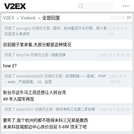
V2EX
Violienk
全部回复
回复总数
37
›
›
回复了 youngjoy 创建的主题
提问：杭州最近什么行情，用人单
2023 年 8 月
›
2 日
位是怎么考虑的
目前圈子里来看,大部分都是这种情况
回复了 bing134 创建的主题
技能交换
2023 年 5 月 10 日
›
how 2?
回复了 Hanmeimei2022 创建的主题
台湾职缺——安卓、 PHP
2023 年 5
›
月 9 日
、web、产品经理， UI，运营
新台币这牛马工资还想让人转台湾
49 年入国军再现
回复了 qipan0321 创建的主题
求问未科三兄弟二手价格
2023 年 4 月 20 日
›
要死了,我个杭州的都不晓得未科三兄弟是撒西
未来科技城那边中心房价目前 5-6W 顶天了吧