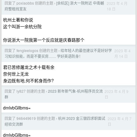
回复了 poxiaobbs 创建的主题
[余杭区] 浙大一院附近 中南樾
2023 年 4 月
›
18 日
府整租找室友
杭州土著和你说
这个叫浙一余杭分院
你说浙大一院我第一个反应就是庆春路那个
回复了 fengleelogos 创建的主题
给年轻人的最佳建议不是好好学
2023 年 4
›
月 14 日
习知识技能，而是不要买房…… 学好英语防身！
君已苦修屠龙之术十载有余
奈何世上无龙
身边既有地,何不躬身而作?
回复了 ly827 创建的主题
2023 新年新气象-杭州程序员交流
2023 年 4 月 9
›
日
群
dmlvbGllbms=
回复了 946449619 创建的主题
杭州 2023 金三银四求职面试
2023 年 4 月 7
›
日
经验交流群
dmlvbGllbms=