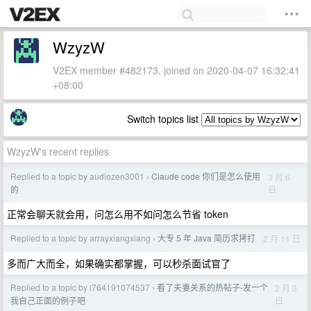
WzyzW
V2EX member #482173, joined on 2020-04-07 16:32:41
+08:00
Switch topics list
WzyzW's recent replies
Replied to a topic by audiozen3001
Claude code 你们是怎么使用
3 月 6
›
日
的
正常会聊天就会用，问怎么用不如问怎么节省 token
Replied to a topic by arrayxiangxiang
大专 5 年 Java 简历求拷打
2 月 11 日
›
多而广大而全，如果确实都掌握，可以秒杀面试官了
Replied to a topic by l764191074537
看了夫妻关系的热帖子-发一个
2 月 3
›
日
我自己正面的例子吧