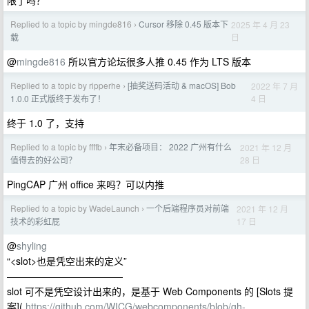
限了吗？
Replied to a topic by mingde816
Cursor 移除 0.45 版本下
2025 年 4 月 23
›
日
载
@
mingde816
所以官方论坛很多人推 0.45 作为 LTS 版本
Replied to a topic by ripperhe
[抽奖送码活动 & macOS] Bob
2022 年 7 月
›
4 日
1.0.0 正式版终于发布了！
终于 1.0 了，支持
Replied to a topic by ffffb
年末必备项目： 2022 广州有什么
2021 年 12 月
›
28 日
值得去的好公司？
PingCAP 广州 office 来吗？可以内推
Replied to a topic by WadeLaunch
一个后端程序员对前端
2021 年 12 月
›
17 日
技术的彩虹屁
@
shyling
“<slot>也是凭空出来的定义”
————————————
slot 可不是凭空设计出来的，是基于 Web Components 的 [Slots 提
案](
https://github.com/WICG/webcomponents/blob/gh-