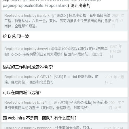
pages/proposals/Slots-Proposal.md
) 设计出来的
Replied to a topic by icanfork
[广州虎牙] 信息中心招一名中高级前端
2021 年
›
9 月 17
工程，待遇从优，六险一金，双休。另可内推多个今天放出的热门急招
日
岗位，全程帮忙跟进。
给 B 总 顶一波
2021 年
Replied to a topic by JerryAi
🤩🤩🤩100%远程+期权+双休+四周年
›
8 月 26
假！🥳🥳🥳 硅谷明星创业公司大规模扩招国内研发团队！💥💥💥
日
远程的工作时间是怎么样的？
Replied to a topic by SIGEV13
[远程] Red Hat 招聘后端，前
2021 年 7 月
›
17 日
端，经理岗位， 西欧和北美皆可
可以在国内城市远程？
Replied to a topic by lxm24
[广州 / 深圳] [字节跳动-社招] 头条前端-
2021 年 7
›
月 13 日
业务架构团队组内直推（双休哦，全程跟进，附带指导）
跟 web infra 不是同一团队？有什么区别？
Replied to a topic by bobiscool
快手取消大小周，双休 ，
2021 年 7 月
›