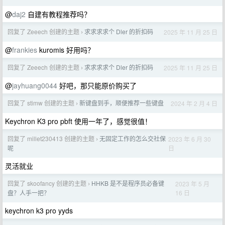
@
daj2
自建有教程推荐吗？
回复了 Zeeech 创建的主题
求求求求个 Dler 的折扣码
2025 年 11 月 25 日
›
@
frankies
kuromis 好用吗？
回复了 Zeeech 创建的主题
求求求求个 Dler 的折扣码
2025 年 11 月 25 日
›
@
jayhuang0044
好吧，那只能原价购买了
回复了 stimw 创建的主题
新键盘到手，顺便推荐一些键盘
2024 年 2 月 4 日
›
Keychron K3 pro pbft 使用一年了，感觉很值！
回复了 millet230413 创建的主题
无固定工作的怎么交社保
2023 年 6 月 30
›
日
呢
灵活就业
回复了 skoofancy 创建的主题
HHKB 是不是程序员必备键
2023 年 5 月
›
16 日
盘？人手一把？
keychron k3 pro yyds