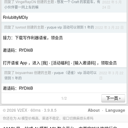
回复了 VingeRayCN 创建的主题
想发一个 Craft 的家庭车，有
2022 年 5 月
›
24 日
小伙伴要一同上车的嘛
Rnlubl8yMDIy
回复了 luvroot 创建的主题
yuque vip 活动可以领到 1 年的
2022 年 3 月 22 日
›
接力：下载写作利器语雀，领会员
邀请码：RYDI6B
打开语雀 App ，进入 [我] - [活动福利] - [输入邀请码] ，领取会员
回复了 boyuanhao 创建的主题
yuque（语雀）vip 活动可以
2022 年 3 月 22
›
日
领到 1 年的
邀请码：RYDI6B
1/2
© 2026 V2EX · 60ms · 3.9.8.5
About
·
Language
你还在为 AI 模型价格高、渠道不稳定、接口切换麻烦头疼吗