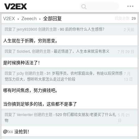
V2EX
Zeeech
全部回复
回复总数
29
›
›
回复了 jerry933900 创建的主题
90 后的你有什么人生感悟？
2 天前
›
人生就在于折腾，穷则思变。
回复了 SoldierL 创建的主题
最近悟道了，人生本来就没有意义
7 月 29 日
›
是时候换种活法了！
回复了 jo3y 创建的主题
31 岁程序员，农村家庭出身，有娃以后突然感
7 月
›
13 日
觉压力巨大，想听听大家怎么走过这个阶段
哪有时间焦虑，努力搞钱吧。
当你搞到足够多的钱，这些都不是事了
回复了 Venlenter 创建的主题
520 你们都给女朋友/老婆买了什么礼
5 月 21
›
日
物
@
txx
没抢到！