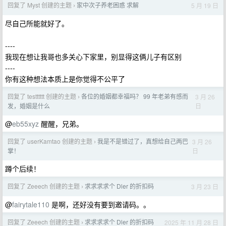
回复了 Myst 创建的主题
家中次子养老困惑 求解
5 月 19 日
›
尽自己所能就好了。
----
我现在想让我哥也多关心下家里，别显得这俩儿子有区别
----
你有这种想法本质上是你觉得不公平了
回复了 testttttt 创建的主题
各位的婚姻都幸福吗？ 99 年老弟有感而
3 月 26
›
日
发，婚姻是什么
@
eb55xyz
醒醒，兄弟。
回复了 userKamtao 创建的主题
我是不是错过了，真想给自己两巴
3 月 26
›
日
掌！
蹲个后续！
回复了 Zeeech 创建的主题
求求求求个 Dler 的折扣码
3 月 23 日
›
@
fairytale110
是啊，还好没有要到邀请码。。
回复了 Zeeech 创建的主题
求求求求个 Dler 的折扣码
2025 年 11 月 28 日
›