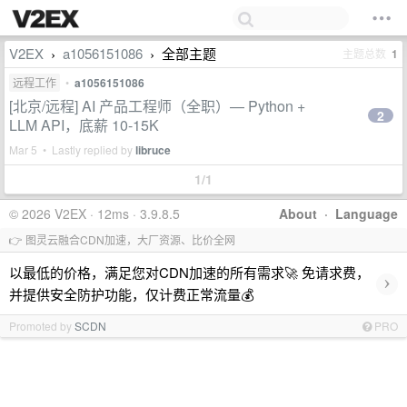
V2EX
a1056151086
全部主题
主题总数
1
›
›
远程工作
•
a1056151086
[北京/远程] AI 产品工程师（全职）— Python +
2
LLM API，底薪 10-15K
Mar 5 • Lastly replied by
libruce
1/1
© 2026 V2EX · 12ms · 3.9.8.5
About
·
Language
👉 图灵云融合CDN加速，大厂资源、比价全网
以最低的价格，满足您对CDN加速的所有需求🚀 免请求费，
›
并提供安全防护功能，仅计费正常流量💰
Promoted by
SCDN
PRO