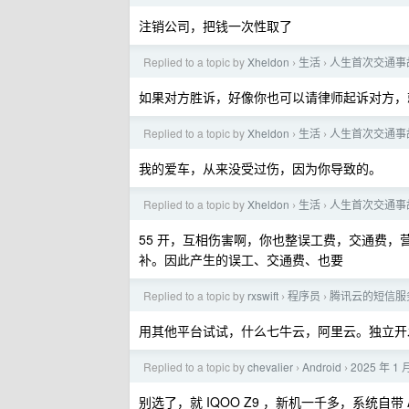
注销公司，把钱一次性取了
Replied to a topic by
Xheldon
生活
人生首次交通事
›
›
如果对方胜诉，好像你也可以请律师起诉对方，
Replied to a topic by
Xheldon
生活
人生首次交通事
›
›
我的爱车，从来没受过伤，因为你导致的。
Replied to a topic by
Xheldon
生活
人生首次交通事
›
›
55 开，互相伤害啊，你也整误工费，交通费
补。因此产生的误工、交通费、也要
Replied to a topic by
rxswift
程序员
腾讯云的短信服
›
›
用其他平台试试，什么七牛云，阿里云。独立开
Replied to a topic by
chevalier
Android
2025 年 
›
›
别选了，就 IQOO Z9 ，新机一千多，系统自