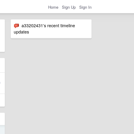
Home
Sign Up
Sign In
a33202431's recent timeline
updates
5