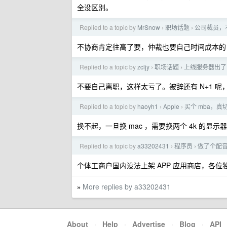
全没区别。
Replied to a topic by
MrSnow
职场话题
公司裁员，
›
›
不协商肯定往高了要，仲裁也要自己时间成本的
Replied to a topic by
zcljy
职场话题
上线服务器出了
›
›
不要自己离职，这样太亏了。被辞还有 N+1 
Replied to a topic by
haoyh1
Apple
买个 mba，
›
›
换不起，一旦换 mac ，需要换两个 4k 的显
Replied to a topic by
a33202431
程序员
做了个配
›
›
个体工商户国内没法上架 APP 应用商店，各
More replies by a33202431
»
About
·
Help
·
Advertise
·
Blog
·
API