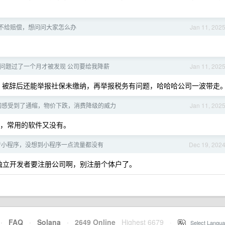
不给赔偿，想问问大家怎么办
Jan 11, 202
问题过了一个月才被发现 公司要给我降薪
Jan 11, 202
呢，被辞后还能举报社保未缴纳，再举报税务有问题，哈哈哈公司一波带走
真切感受到了通缩，物价下跌，消费降级的威力
Jan 11, 202
示器，常用的软件又没有。
音小程序，没想到小程序一点流量都没有
Dec 19, 202
位独立开发者要注册公司啊，别注册个体户了。
·
FAQ
·
Solana
·
2649 Online
Highest 6679
·
Select Langua