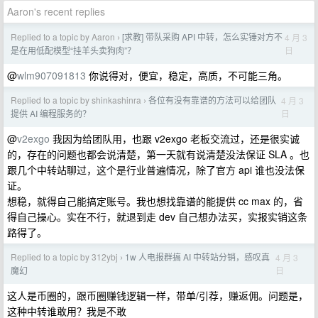
Aaron's recent replies
Replied to a topic by Aaron
[求教] 带队采购 API 中转，怎么实锤对方不
4 月 3
›
日
是在用低配模型“挂羊头卖狗肉”？
@
wlm907091813
你说得对，便宜，稳定，高质，不可能三角。
Replied to a topic by shinkashinra
各位有没有靠谱的方法可以给团队
4 月 3
›
日
提供 AI 编程服务的？
@
v2exgo
我因为给团队用，也跟 v2exgo 老板交流过，还是很实诚
的，存在的问题也都会说清楚，第一天就有说清楚没法保证 SLA 。也
跟几个中转站聊过，这个是行业普遍情况，除了官方 api 谁也没法保
证。
想稳，就得自己能搞定账号。我也想找靠谱的能提供 cc max 的，省
得自己操心。实在不行，就退到走 dev 自己想办法买，实报实销这条
路得了。
Replied to a topic by 312ybj
1w 人电报群搞 AI 中转站分销，感叹真
4 月 3
›
日
魔幻
这人是币圈的，跟币圈赚钱逻辑一样，带单/引荐，赚返佣。问题是，
这种中转谁敢用？我是不敢