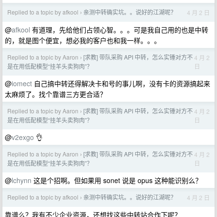
Replied to a topic by afkool
亲测中转确实坑。。说好的江湖呢？
4 月 2 日
›
@
afkool
有道理，先给他们占领心智。。。可是我自己用的也是中转
的，就是图个便宜，想必我的客户也和我一样。。。
Replied to a topic by Aaron
[求教] 带队采购 API 中转，怎么实锤对方不
4 月 2
›
日
是在用低配模型“挂羊头卖狗肉”？
@
iomect
自己搞中转还得解决卡和号的事儿啊，没有卡的资源搞起来
太麻烦了。找个靠谱三方更合适？
Replied to a topic by Aaron
[求教] 带队采购 API 中转，怎么实锤对方不
4 月 2
›
日
是在用低配模型“挂羊头卖狗肉”？
@
v2exgo
👌
Replied to a topic by Aaron
[求教] 带队采购 API 中转，怎么实锤对方不
4 月 2
›
日
是在用低配模型“挂羊头卖狗肉”？
@
lchynn
这是个招啊。但如果用 sonet 说是 opus 这种能识别么？
Replied to a topic by afkool
亲测中转确实坑。。说好的江湖呢？
4 月 2 日
›
靠谱么？我有不少企业资源，还想找这些中转站合作下呢？