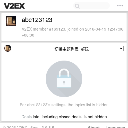
abc123123
V2EX member #169123, joined on 2016-04-19 12:47:06
+08:00
切换主题列表
Per abc123123's settings, the topics list is hidden
Deals
info, including closed deals, is not hidden
© 2026 V2EX · 6ms · 3.9.8.5
About
·
Language