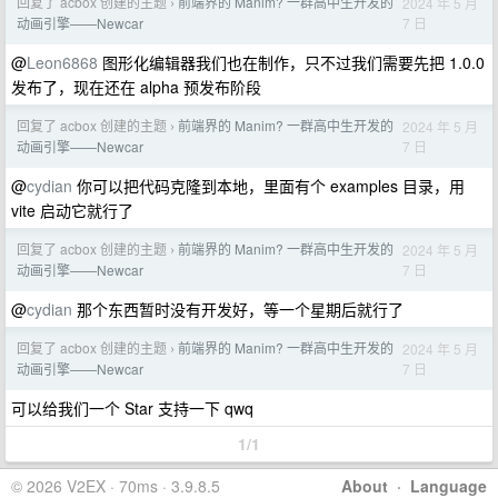
回复了 acbox 创建的主题
前端界的 Manim? 一群高中生开发的
2024 年 5 月
›
7 日
动画引擎——Newcar
@
Leon6868
图形化编辑器我们也在制作，只不过我们需要先把 1.0.0
发布了，现在还在 alpha 预发布阶段
回复了 acbox 创建的主题
前端界的 Manim? 一群高中生开发的
2024 年 5 月
›
7 日
动画引擎——Newcar
@
cydian
你可以把代码克隆到本地，里面有个 examples 目录，用
vite 启动它就行了
回复了 acbox 创建的主题
前端界的 Manim? 一群高中生开发的
2024 年 5 月
›
7 日
动画引擎——Newcar
@
cydian
那个东西暂时没有开发好，等一个星期后就行了
回复了 acbox 创建的主题
前端界的 Manim? 一群高中生开发的
2024 年 5 月
›
7 日
动画引擎——Newcar
可以给我们一个 Star 支持一下 qwq
1/1
© 2026 V2EX · 70ms · 3.9.8.5
About
·
Language