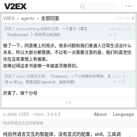
V2EX
agentx
全部回复
回复总数
2
›
›
回复了 LeonardPeng 创建的主题
一个基于《事实
2025 年 12 月
›
29 日
（Factfulness）》的世界认知测验
做了一下，同意楼上的观点，很多问题和我们普通人日常生活没什么
关系，所以大部分都靠猜。不过有一点需要注意的是，我们的直觉往
往在这类事情上有偏差。
依稀记得这本书是哪一年被盖茨推荐的。
回复了 alynn 创建的主题
「Cubence」一个小而美的中转站，支
2025 年 11
›
月 19 日
持 cc 和 cx，熬夜适配 Gemini3，抽奖余额！
厉害了，做个分母
1/1
© 2026 V2EX · 13ms · 3.9.8.5
About
·
Language
纯自然语言交互的智能体
纯自然语言交互的智能体，没有显式的配置，skill，工具调
›