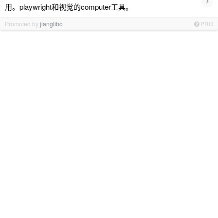
用。playwright和视觉的computer工具。
Promoted by
jianglibo
PRO