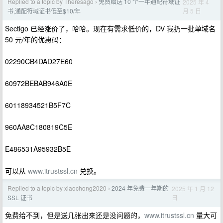
Replied to a topic by Theresago
免费赠送 10 个一年通配符域证
2025 年 4
›
月 5 日
书,通配符域证书低至$10/年
Sectigo 已经涨价了，哈哈。现在有需求低价的，DV 我扔一批单域名
50 元/年的优惠码：
02290CB4DAD27E60
60972BEBAB946A0E
60118934521B5F7C
960AA8C180819C5E
E486531A95932B5E
可以从
www.itrustssl.cn
兑换。
Replied to a topic by xiaochong2020
2024 年免费一年期的
2025 年 1 月 12
›
日
SSL 证书
免费给不到，但是送几张出来还是没问题的，
www.itrustssl.cn
量大可