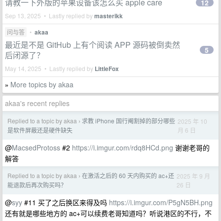
请教一下外版的苹果设备该怎么买 apple care
12
Sep 13, 2025 • Lastly replied by
masterikk
问与答
•
akaa
最近是不是 GitHub 上有个阅读 APP 源码被倒卖然
5
后闭源了？
May 14, 2025 • Lastly replied by
LittleFox
More topics by akaa
»
akaa's recent replies
Replied to a topic by akaa
求教 iPhone 国行阉割掉的部分哪些
2025 年 10
›
月 6 日
是软件屏蔽还是硬件缺失
@
MacsedProtoss
#2
https://i.imgur.com/rdq8HCd.png
谢谢老哥的
解答
Replied to a topic by akaa
在激活之后的 60 天内购买的 ac+还
2025 年 9 月
›
26 日
能退款后再次购买吗？
@
syy
#11 买了之后换区来得及吗
https://i.imgur.com/P5gN5BH.png
还有就是哪些地方的 ac+可以续费老哥知道吗？听说港区的不行，不