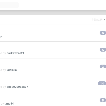
主题总数
1
6
qx
5
ed by
darksword21
3
ed by
lalalalla
14
ed by
abc2020988877
8
d by
txno34