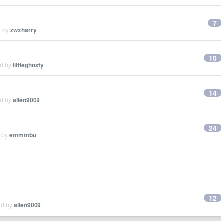
7
d by
zwxharry
10
ed by
littleghosty
14
ed by
allen9009
24
d by
emmmbu
12
ed by
allen9009