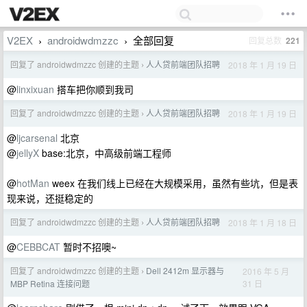
V2EX
androidwdmzzc
全部回复
回复总数
221
›
›
回复了 androidwdmzzc 创建的主题
人人贷前端团队招聘
2018 年 1 月 19 日
›
@
linxixuan
搭车把你顺到我司
回复了 androidwdmzzc 创建的主题
人人贷前端团队招聘
2018 年 1 月 19 日
›
@
ljcarsenal
北京
@
jellyX
base:北京，中高级前端工程师
@
hotMan
weex 在我们线上已经在大规模采用，虽然有些坑，但是表
现来说，还挺稳定的
回复了 androidwdmzzc 创建的主题
人人贷前端团队招聘
2018 年 1 月 18 日
›
@
CEBBCAT
暂时不招噢~
回复了 androidwdmzzc 创建的主题
Dell 2412m 显示器与
2016 年 5 月
›
31 日
MBP Retina 连接问题