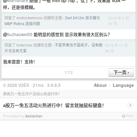
@
learnshare
刚借了一根 mini dp->dp ，试了下，效果跟 VGA 一
样，还是很模糊。
回复了 androidwdmzzc 创建的主题
Dell 2412m 显示器与
2016 年 5 月
›
31 日
MBP Retina 连接问题
@
liuzhaowei55
能明显的感觉到 显示效果有很大区别么？
回复了 bufannao 创建的主题
不是苹果也不是桔子，没有图
2015 年 11 月
›
26 日
片也没有文案
我来尝尝！支持！
1/12
© 2026 V2EX · 21ms · 3.9.8.5
About
·
Language
券商万一免五开户活动火热进行中！
›
a股万一免五活动火热进行中！留言就抽鼠标键盘！
Promoted by
daxiaolian
PRO