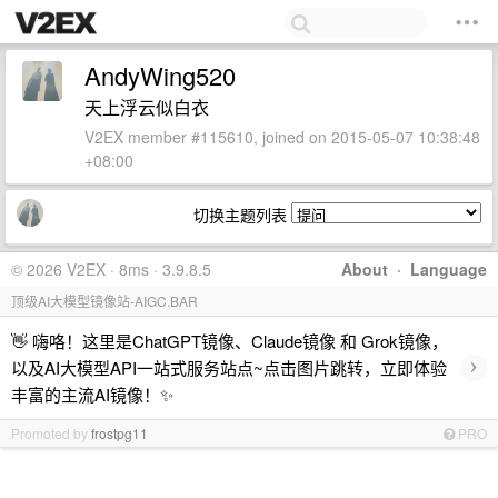
AndyWing520
天上浮云似白衣
V2EX member #115610, joined on 2015-05-07 10:38:48
+08:00
切换主题列表
© 2026 V2EX · 8ms · 3.9.8.5
About
·
Language
顶级AI大模型镜像站-AIGC.BAR
👋 嗨咯！这里是ChatGPT镜像、Claude镜像 和 Grok镜像，
›
以及AI大模型API一站式服务站点~点击图片跳转，立即体验
丰富的主流AI镜像！✨
Promoted by
frostpg11
PRO