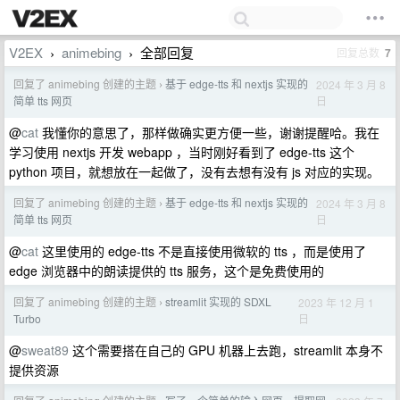
V2EX
animebing
全部回复
回复总数
7
›
›
回复了 animebing 创建的主题
基于 edge-tts 和 nextjs 实现的
2024 年 3 月 8
›
日
简单 tts 网页
@
cat
我懂你的意思了，那样做确实更方便一些，谢谢提醒哈。我在
学习使用 nextjs 开发 webapp ，当时刚好看到了 edge-tts 这个
python 项目，就想放在一起做了，没有去想有没有 js 对应的实现。
回复了 animebing 创建的主题
基于 edge-tts 和 nextjs 实现的
2024 年 3 月 8
›
日
简单 tts 网页
@
cat
这里使用的 edge-tts 不是直接使用微软的 tts ，而是使用了
edge 浏览器中的朗读提供的 tts 服务，这个是免费使用的
回复了 animebing 创建的主题
streamlit 实现的 SDXL
2023 年 12 月 1
›
日
Turbo
@
sweat89
这个需要搭在自己的 GPU 机器上去跑，streamlit 本身不
提供资源