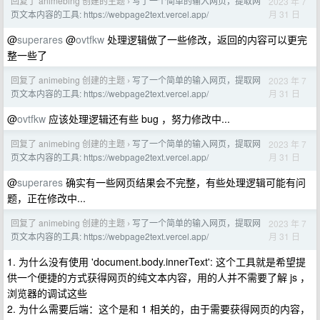
回复了 animebing 创建的主题
写了一个简单的输入网页，提取网
2023 年 7
›
月 31 日
页文本内容的工具: https://webpage2text.vercel.app/
@
superares
@
ovtfkw
处理逻辑做了一些修改，返回的内容可以更完
整一些了
回复了 animebing 创建的主题
写了一个简单的输入网页，提取网
2023 年 7
›
月 31 日
页文本内容的工具: https://webpage2text.vercel.app/
@
ovtfkw
应该处理逻辑还有些 bug ，努力修改中...
回复了 animebing 创建的主题
写了一个简单的输入网页，提取网
2023 年 7
›
月 31 日
页文本内容的工具: https://webpage2text.vercel.app/
@
superares
确实有一些网页结果会不完整，有些处理逻辑可能有问
题，正在修改中...
回复了 animebing 创建的主题
写了一个简单的输入网页，提取网
2023 年 7
›
月 31 日
页文本内容的工具: https://webpage2text.vercel.app/
1. 为什么没有使用 'document.body.innerText': 这个工具就是希望提
供一个便捷的方式获得网页的纯文本内容，用的人并不需要了解 js ，
浏览器的调试这些
2. 为什么需要后端：这个是和 1 相关的，由于需要获得网页的内容，