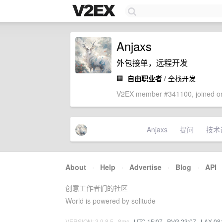
Anjaxs
外包接单，远程开发
🏢
自由职业者
/ 全栈开发
V2EX member #341100, joined on
Anjaxs
提问
技术
About
·
Help
·
Advertise
·
Blog
·
API
创意工作者们的社区
World is powered by solitude
VERSION: 3.9.8.5 · 8ms ·
UTC 15:07
·
PVG 23:07
·
LAX 08