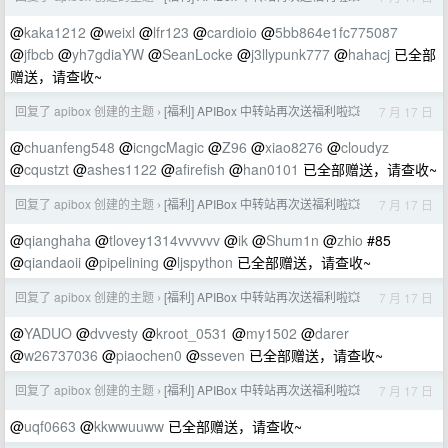
@
kaka1212
@
weixl
@
lfr123
@
cardioio
@
5bb864e1fc775087
@
jfbcb
@
yh7gdiaYW
@
SeanLocke
@
j3llypunk777
@
hahacj
已全部
赠送，请查收~
回复了 apibox 创建的主题
[福利] APIBox 中转站再次送福利啦💥
7 月 17 日
›
@
chuanfeng548
@
icngcMagic
@
Z96
@
xiao8276
@
cloudyz
@
cqustzt
@
ashes1122
@
afirefish
@
han0101
已全部赠送，请查收~
回复了 apibox 创建的主题
[福利] APIBox 中转站再次送福利啦💥
7 月 17 日
›
@
qianghaha
@
tlovey1314vvvvvv
@
ik
@
Shum1n
@
zhio
#85
@
qiandaoii
@
pipelining
@
ljspython
已全部赠送，请查收~
回复了 apibox 创建的主题
[福利] APIBox 中转站再次送福利啦💥
7 月 17 日
›
@
YADUO
@
dvvesty
@
kroot_0531
@
my1502
@
darer
@
w26737036
@
piaochen0
@
sseven
已全部赠送，请查收~
回复了 apibox 创建的主题
[福利] APIBox 中转站再次送福利啦💥
7 月 17 日
›
@
uqf0663
@
kkwwuuww
已全部赠送，请查收~