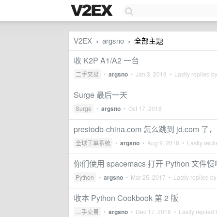
V2EX
argsno
全部主题
›
›
收 K2P A1/A2 一台
二手交易
•
argsno
•
Jan 3, 2019
• Lastly replied b
Surge 最后一天
Surge
•
argsno
•
Oct 17, 2018
prestodb-china.com 怎么跳到 jd.co
全球工单系统
•
argsno
•
Aug 9, 2018
• Lastly repl
你们使用 spacemacs 打开 Python 文件
Python
•
argsno
•
Mar 25, 2017
• Lastly replied b
收本 Python Cookbook 第 2 版
二手交易
•
argsno
•
Dec 17, 2016
• Lastly replied