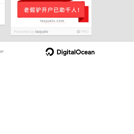
Promoted by
laojuelv
PRO
ge