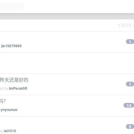
主题总数
1
y
jie15879965
m 了，昨天还是好的
1
ied by
ImPerat0R
慢吗？
14
y
ynyounuo
5
 by
iai1010