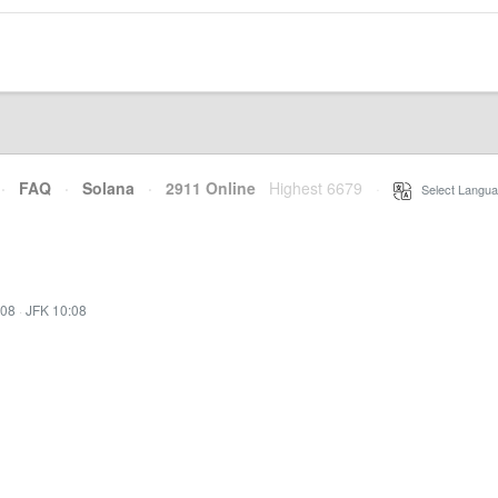
·
FAQ
·
Solana
·
2911 Online
Highest 6679
·
Select Langua
:08
·
JFK 10:08