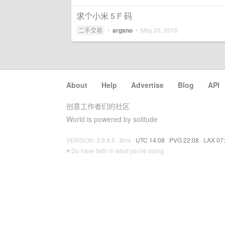
求个小米 5 F 码
二手交易
•
argsno
•
May 20, 2016
About
·
Help
·
Advertise
·
Blog
·
API
创意工作者们的社区
World is powered by solitude
VERSION: 3.9.8.5 · 8ms ·
UTC 14:08
·
PVG 22:08
·
LAX 07
♥ Do have faith in what you're doing.