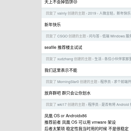
天上不会掉馅饼😒
回复了
vainly
创建的主题
2019
人微言轻，新年快乐
›
›
新年快乐
回复了
CSGO
创建的主题
问与答
低端 Windows
›
›
seafile 推荐楼主试试
回复了
xudzhang
创建的主题
生活
各位小伙伴家那
›
›
我们这里表示不能
回复了
MorningStar0
创建的主题
程序员
求个前端
›
›
放弃群吧 群只会让你划水
回复了
wkl17
创建的主题
程序员
是否有将 Andro
›
›
凤凰 OS or Androidx86
推荐前者 凤凰 OS 可以用 vmware 架设
后者太繁琐 稳定性我当时用的时候 不是很稳定