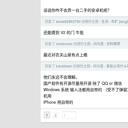
话说你咋不去弄一台二手的安卓机呢？
回复了
wode82863790
创建的主题
生活
年犷 jiqng
›
›
还能摸到 V2 的门 牛批
回复了
mortonnex
创建的主题
问与答
饮料推荐
›
›
最近对农夫山泉有点上瘾
回复了
tutustream
创建的主题
问与答
某些公司什么
›
›
他们永远不会理解。
国产软件有开源尽量用开源 除了 QQ or 微信
Windows 系统 输入法都用自带的 （受不了弹
机用
iPhone 用自带的
1
2