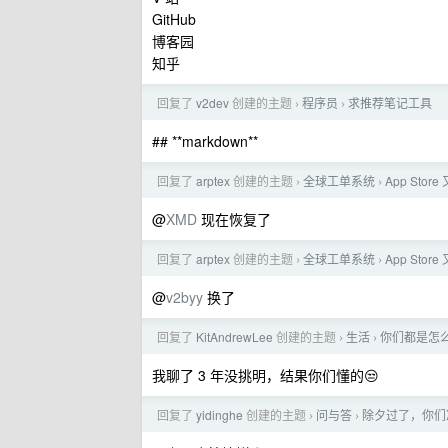
GitHub
博客园
知乎
回复了
v2dev
创建的主题
程序员
求推荐笔记工具
›
›
## **markdown**
回复了
arptex
创建的主题
全球工单系统
App Stor
›
›
@
XMD
现在恢复了
回复了
arptex
创建的主题
全球工单系统
App Stor
›
›
@
v2byy
换了
回复了
KitAndrewLee
创建的主题
生活
你们都是怎
›
›
我聊了 3 年没挑明，结果你们懂的😒
回复了
yidinghe
创建的主题
问与答
除夕过了，你们准
›
›