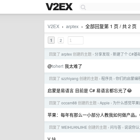
V2EX
arptex
全部回复第 1 页 / 共 2 页
›
›
1
2
回复了
arptex
创建的主题
分享发现
新建了个 C#基
›
›
@
tohert
我太难了
回复了
szzhiyang
创建的主题
程序员
你们的启蒙编
›
›
启蒙是易语言 目前是 C# 易语言都忘光了😂
回复了
occam88
创建的主题
Apple
为什么感觉苹果
›
›
苹果：每年有那么一小部分人教我如何做产品。
回复了
WEIHUANJIHE
创建的主题
问与答
说说你认
›
›
V 站