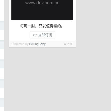
每周一封，只发值得读的。
日
👉 立即订阅
Promoted by
BeijingBaby
PRO
日
日
日
日