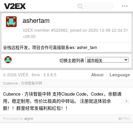
ashertam
V2EX member #522962, joined on 2020-12-08 22:34:31
+08:00
全栈远程开发，项目合作可直接联系wx: asher_tam
切换主题列表
© 2026 V2EX · 6ms · 3.9.8.5
About
·
Language
Cubence - 方块智能中转
Cubence - 方块智能中转 支持Claude Code，Codex，余额通
›
用，稳定耐用，性价比极高的中转站。 注册就送体验余
额！！群里经常发福利和红包！！
Promoted by
alynn
PRO