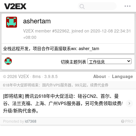
ashertam
V2EX member #522962, joined on 2020-12-08 22:34:31
+08:00
全栈远程开发，项目合作可直接联系wx: asher_tam
切换主题列表
© 2026 V2EX · 8ms · 3.9.8.5
About
·
Language
618年中大促即将结束：国内外VPS服务器，99元起，续费代金券
[即将结束] 腾讯云618年中大促活动：硅谷CN2、首尔、曼
›
谷、法兰克福、上海、广州VPS服务器，另可免费领取续费/
升级/新购代金券。
Promoted by
id7368
PRO