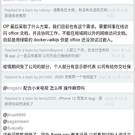
Replied to a topic by nakroy
请教各位大佬，有没有合适的文档
2025 年 8 月
›
6 日
管理系统推荐
OP 最后采取了什么方案，我们目前也有这个需求。需要同事在线访
问 office 文档，并且协同工作，不能在局域网以外的网络访问文档。
目前是用绿联的 docker+wikijs 但是 office 还没测试过嵌入。
Replied to a topic by SachinBeyond
入职三个月，在支付宝和社
2020 年 12
›
月 20 日
保 app 上一直没有看到 公司为自己缴纳的社保？
疫情期间免了公司的部分，个人部分有显示即代表 公司有给你交社保
Replied to a topic by jim1002
2020 求推荐一个电视盒子
2020 年 12 月 13 日
›
@
icegaze
配合小米电视 怎么样 操作麻烦吗
Replied to a topic by fancy2020
iPhone 12 惊现大 bug：锁
2020 年 12 月
›
10 日
屏密码突然消失了
@
jinue9900
@
yagamisam
@
Xusually
这些可能性排除了，因为 Apple pay 根本没开 以前看到过别人说这个