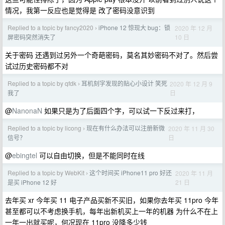
情况，我第一反应也是觉得是 改了密码没意识到
Replied to a topic by fancy2020
iPhone 12 惊现大 bug：锁
2020 年 12 月
›
10 日
屏密码突然消失了
关于密码 还遇到过另外一个奇葩密码，莫名其妙密码不对了。然后尝
试过历史密码都不对
Replied to a topic by qfdk
耳机刻字发现的贴心小设计 笑死
2020 年 12 月 9
›
日
我了
@
NanonaN
如果只是为了后面四个字，可以试一下反过来打，
Replied to a topic by licong
现在有什么办法可以注册新微
2020 年 11 月 30
›
日
信号？
@
ebingtel
可以自由切换，但是不能同时在线
Replied to a topic by WebKit
这个时间买 iPhone11 pro 好还
2020 年 11 月
›
21 日
是买 iPhone 12 好
去年买 xr 今年买 11 电子产品买新不买旧，如果你去年买 11pro 今年
甚至都可以不考虑换手机，每年出新机买上一年的机器 为什么不在上
一年一出就买呢，何况现在 11pro 没降多少钱