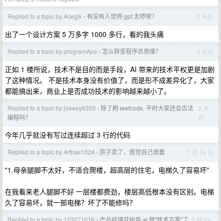
Replied to a topic by Acegik
有没有人觉得 gpt 太啰嗦？
2 天前
›
出了一个设计方案 5 万多字 1000 多行，看的我头痛
Replied to a topic by programApe
怎么转变程序员思维？
3 天前
›
正如 1 楼所说，技术不是目的而是手段，AI 带来的技术平权更是加剧
了这种情况。 不是技术本身没有价值了，而是形不成差异化了，大家
都能搞出来，商业上是否成功技术的影响越来越小了。
Replied to a topic by joeeey9303
除了刷 leetcode, 平时大家还会古法
3 天
›
前
编程吗？
今年几乎就没有写过连续超过 3 行的代码
Replied to a topic by Arthas1024
房子卖了，感觉自己很蠢
7 月 24 日
›
"1.母亲腿脚不太好，不适合爬楼，超高层的住宅，电梯久了容易坏"
在我看来老人腿脚不好 一层楼都费劲，楼层高低根本没有区别。电梯
久了容易坏，就一部电梯？坏了不能修吗？
Replied to a topic by 123271616
产品经理开始用 ai 做"技术方案"了,
7 月 23
›