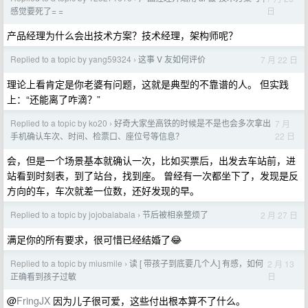
日
感觉要死了= =
产品经理为什么会出技术方案？技术经理，架构师呢？
Replied to a topic by yang59324
这事 V 友如何评价
7 月 22 日
›
理论上看肯定是你老婆有问题，这就是典型的不靠谱的人。 但实践
上：“还能离了咋滴？”
Replied to a topic by ko20
好奇大家坐高铁的时候是不是也会多次拿出
7 月
›
22 日
手机确认车次、时间、检票口、座位号等信息？
会，但是一个场景基本就确认一次，比如买票后，出发去车站前，进
站看到时刻表，到了站台，找到座。 曾经有一次都坐下了，发现是反
方向的车，车次就差一位数，还好发现的早。
Replied to a topic by jojobalabala
节后被相亲整烦了
2 月 27 日
›
满足你的所有要求，很可惜已经结婚了😂
Replied to a topic by miusmile
读 [ 带孩子到底要几个人] 有感，如何
2 月 13
›
日
正确看到孩子过敏
@
FringJX
因为儿子很可爱，这些付出根本算不了什么。