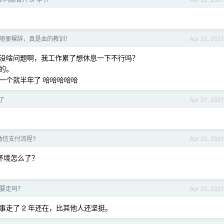
随便裸辞，真是血的教训！
Apr 22, 202
没啥问题啊，我工作累了想休息一下不行吗？
的。
一个就半年了 哈哈哈哈哈
了
Apr 21, 202
微信支付流程?
Apr 20, 202
环境怎么了？
要走吗？
Apr 20, 202
走了 2 年还在，比其他人还坚挺。