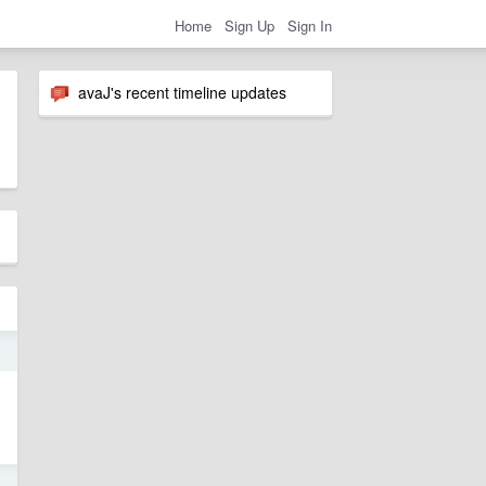
Home
Sign Up
Sign In
avaJ's recent timeline updates
1
1