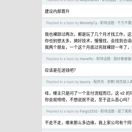
›
›
建议内部晋升
Replied to a topic by
MoriartyCy
职场话题
千万不要
›
›
我也裸辞过两次，都是玩了几个月才找工作，这
你也别想太多，搞好技术，慢慢找，会找到合适
我两个朋友，一个这个月底过完就裸辞一年了，
Replied to a topic by
HaneRo
职场话题
我好像被骗
›
›
应该是在送钱吧？
Replied to a topic by
iscurry
程序员
求教! 网页接入
›
›
哇，楼主只是问了一个支付流程而已，这 v2 的
你会就唠唠，不想说就不说，至于这么恶心吗？
Replied to a topic by
Fargo2333
职场话题
提了离职
›
›
不走不走，哪来那么多边缘，我上家公司有个同事