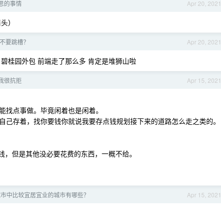
思的事情
Apr 20, 202
眉头）
，要不要跳槽？
Apr 20, 202
碧桂园外包 前端走了那么多 肯定是堆狮山啦
我很抗拒
Apr 15, 202
能找点事做。毕竟闲着也是闲着。
自己存着，找你要钱你就说我要存点钱规划接下来的道路怎么走之类的。
给钱，但是其他没必要花费的东西，一概不给。
城市中比较宜居宜业的城市有哪些？
Apr 15, 202