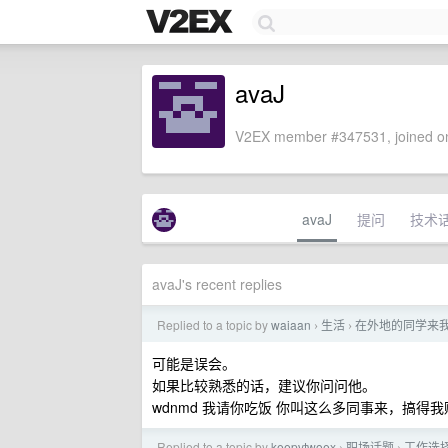
avaJ
V2EX member #347531, joined on
avaJ
提问
技术
avaJ's recent replies
Replied to a topic by
waiaan
生活
在外地的同学来
›
›
可能是误会。
如果比较熟悉的话，建议你问问他。
wdnmd 我请你吃饭 你叫这么多同事来，搞
Replied to a topic by
keepvtwoex
职场话题
工作选择