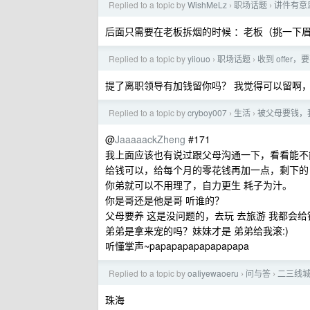
Replied to a topic by
WishMeLz
职场话题
讲件有意
›
›
后面只需要在老板拆烟的时候 ：老板（挑一下
Replied to a topic by
yiiouo
职场话题
收到 offer
›
›
提了离职领导有加钱留你吗？ 我觉得可以留啊，
Replied to a topic by
cryboy007
生活
被父母要钱，
›
›
@
JaaaaackZheng
#171
我上面应该也有说过跟父母沟通一下，看看能不
给钱可以，给每个月的零花钱再加一点，剩下的
你弟就可以不用理了，自力更生 耗子为汁。
你是哥还是他是哥 听谁的？
父母要养 这是没问题的，去玩 去旅游 我都会
弟弟是拿来宠的吗？妹妹才是 弟弟给我滚:)
听懂掌声~papapapapapapapapa
Replied to a topic by
oaIiyewaoeru
问与答
二三线
›
›
珠海