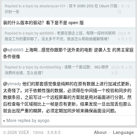
Replied to a topic by akadanjuan101
双卡 3080 20G 在 Ubunt 只能
1 月 19
›
日
识别一张
装的什么版本的驱动？看下是不是 open 版
Replied to a topic by wjh6665
老婆在国企上班，每隔一段时间就和
2025 年
›
4 月 3 日
我说工作的要抑郁了，活太多干不完，我该怎么帮助她缓解情绪？
@
wjh6665
上海啊...感觉你跟那个送外卖的电影 逆袭人生 的男主家庭
条件很像
Replied to a topic by dumbbell5kg
请教一个面试题： MQ 顺序
2025 年 4 月
›
3 日
消费时出错，怎么处理？
@
ytmsdy
他们的那套感觉像是纯粹的在原有数据上进行加减式更新，
太奇怪了。对于依赖性强的数据，必须得在中间插一个校验和同步的
数据条目，之前写过一个远程屏幕的方案就是用对画面进行分割，然
后检查每个区域相比上一帧是否有更新，结果发现一旦出现丢包那么
就会出现严重的糊屏，必须定期加同步帧来确保画面没问题。
More replies by ayogo
»
© 2026 V2EX · 10ms · 3.9.8.5
About
·
Language