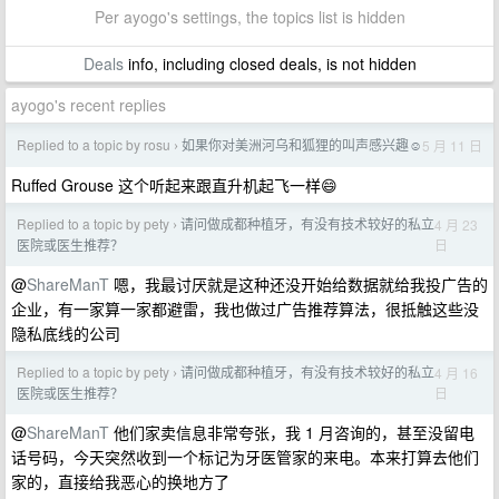
Per ayogo's settings, the topics list is hidden
Deals
info, including closed deals, is not hidden
ayogo's recent replies
Replied to a topic by rosu
如果你对美洲河乌和狐狸的叫声感兴趣☺️
5 月 11 日
›
Ruffed Grouse 这个听起来跟直升机起飞一样😄
Replied to a topic by pety
请问做成都种植牙，有没有技术较好的私立
4 月 23
›
日
医院或医生推荐？
@
ShareManT
嗯，我最讨厌就是这种还没开始给数据就给我投广告的
企业，有一家算一家都避雷，我也做过广告推荐算法，很抵触这些没
隐私底线的公司
Replied to a topic by pety
请问做成都种植牙，有没有技术较好的私立
4 月 16
›
日
医院或医生推荐？
@
ShareManT
他们家卖信息非常夸张，我 1 月咨询的，甚至没留电
话号码，今天突然收到一个标记为牙医管家的来电。本来打算去他们
家的，直接给我恶心的换地方了