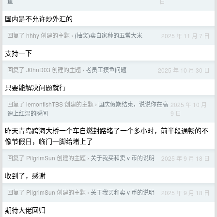
日
鱼
国内是不允许炒外汇的
回复了 hhhy 创建的主题
(抽奖)卖自家种的五常大米
2025 年 11 月 7 日
›
支持一下
回复了 J0hnD03 创建的主题
老员工摸鱼问题
2025 年 10 月 30 日
›
只要能解决问题就行
回复了 lemonfishTBS 创建的主题
国庆假期结束，说说你在高
2025 年 10 月
›
9 日
速上红温的瞬间
昨天青岛跨海大桥一个车自燃封路堵了一个多小时，前半段通畅的不
像节假日，临门一脚给堵上了
回复了 PilgrimSun 创建的主题
关于我买和卖 v 币的说明
2025 年 9 月 18 日
›
收到了，感谢
回复了 PilgrimSun 创建的主题
关于我买和卖 v 币的说明
2025 年 9 月 18 日
›
期待大佬回归