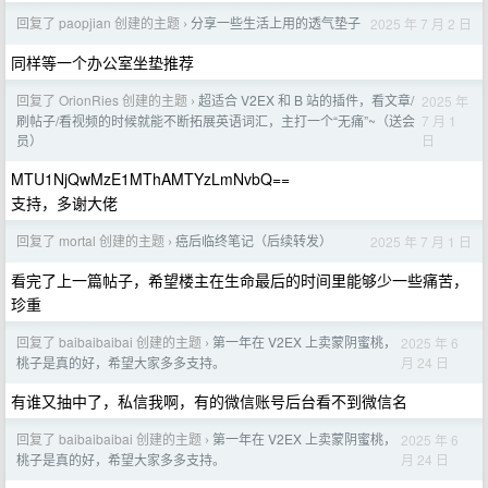
回复了 paopjian 创建的主题
分享一些生活上用的透气垫子
2025 年 7 月 2 日
›
同样等一个办公室坐垫推荐
回复了 OrionRies 创建的主题
超适合 V2EX 和 B 站的插件，看文章/
2025 年
›
7 月 1
刷帖子/看视频的时候就能不断拓展英语词汇，主打一个“无痛”~（送会
日
员）
MTU1NjQwMzE1MThAMTYzLmNvbQ==
支持，多谢大佬
回复了 mortal 创建的主题
癌后临终笔记（后续转发）
2025 年 7 月 1 日
›
看完了上一篇帖子，希望楼主在生命最后的时间里能够少一些痛苦，
珍重
回复了 baibaibaibai 创建的主题
第一年在 V2EX 上卖蒙阴蜜桃，
2025 年 6
›
月 24 日
桃子是真的好，希望大家多多支持。
有谁又抽中了，私信我啊，有的微信账号后台看不到微信名
回复了 baibaibaibai 创建的主题
第一年在 V2EX 上卖蒙阴蜜桃，
2025 年 6
›
月 24 日
桃子是真的好，希望大家多多支持。