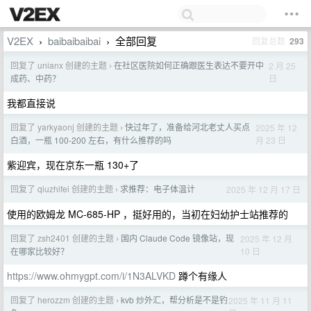
V2EX
baibaibaibai
全部回复
回复总数
293
›
›
回复了 unianx 创建的主题
在社区医院如何正确跟医生表达不要开中
2 月 25
›
日
成药、中药？
我都直接说
回复了 yarkyaonj 创建的主题
快过年了，准备给河北老丈人买点
2025 年 12
›
月 23 日
白酒，一瓶 100-200 左右，有什么推荐的吗
紫迎宾，现在京东一瓶 130+了
回复了 qiuzhifei 创建的主题
求推荐：电子体温计
2025 年 12 月 17 日
›
使用的欧姆龙 MC-685-HP ，挺好用的，当初在妇幼护士站推荐的
回复了 zsh2401 创建的主题
国内 Claude Code 镜像站，现
2025 年 12 月
›
10 日
在哪家比较好？
https://www.ohmygpt.com/i/1N3ALVKD
蹲个有缘人
回复了 herozzm 创建的主题
kvb 炒外汇，帮分析是不是钓
2025 年 11 月 11
›