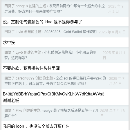
回复了 pdog18 创建的主题
发现目前网约车都有一个超大的中控
2025 年 9
›
月 2 日
屏浪费，好奇为何不用来轮播广告呢？
说，定制化气囊颜色的 idea 是不是你参与了
回复了 Livid 创建的主题
20250805 - Cold Wallet 操作说明
2025 年 8 月 6 日
›
求空投
回复了 Lyv5 创建的主题
小儿豉翘清热颗粒！小小朋友的噩
2025 年 8 月 1
›
日
梦，这药咋喂？
不要心软，我直接按住头往里灌
回复了 carson8899 创建的主题
空投 sol 的手已经打麻😂v2ex 的
2025 年 7
›
月 30 日
空投正在路上，可以留言，开通了就会给兄弟们继续！
B43i2Y8BBrhYrptaQPnxCfBKMvGyKLh6V7dKdtaAVVs3
谢谢老板
回复了 Fike 创建的主题
surge 装了模块之后还是去除不了开
2025 年 7 月 18
›
日
屏广告？
我用的 loon ，也没法全部去开屏广告