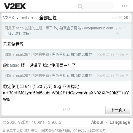
V2EX
baitiao
全部回复
回复总数
251
›
›
回复了 stigo 创建的主题
第三个小游戏盒子网站 - ovogamehub.com
3 月 11
›
日
上线，欢迎试玩~
乖乖猪世界
回复了 mark257 创建的主题
黑色星期五 机场优惠推荐
2025 年 11 月 28 日
›
@
baitiao
楼上说错了 稳定使用两三年了
回复了 mark257 创建的主题
黑色星期五 机场优惠推荐
2025 年 11 月 28 日
›
稳定使用四五年了 20 元/月 95g 亚洲稳定
aHR0cHM6Ly/ni5fni5cubmV0L2F1dGgvcmVnaXN0ZXI/Y29kZT1uY
Wt5
1/13
© 2026 V2EX · 100ms · 3.9.8.5
About
·
Language
618年中大促即将结束：国内外VPS服务器，99元起，续费代金券