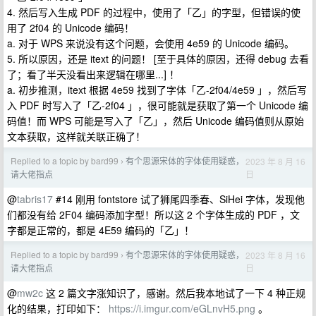
4. 然后写入生成 PDF 的过程中，使用了「乙」的字型，但错误的使
用了 2f04 的 Unicode 编码！
a. 对于 WPS 来说没有这个问题，会使用 4e59 的 Unicode 编码。
5. 所以原因，还是 itext 的问题！ [至于具体的原因，还得 debug 去看
了；看了半天没看出来逻辑在哪里...] ！
a. 初步推测，itext 根据 4e59 找到了字体「乙-2f04/4e59 」，然后写
入 PDF 时写入了「乙-2f04 」，很可能就是获取了第一个 Unicode 编
码值！而 WPS 可能是写入了「乙」，然后 Unicode 编码值则从原始
文本获取，这样就关联正确了！
Replied to a topic by bard99
有个思源宋体的字体使用疑惑，
2023 年 8 月 16
›
日
请大佬指点
@
tabris17
#14 刚用 fontstore 试了狮尾四季春、SiHei 字体，发现他
们都没有给 2F04 编码添加字型！所以这 2 个字体生成的 PDF ，文
字都是正常的，都是 4E59 编码的「乙」！
Replied to a topic by bard99
有个思源宋体的字体使用疑惑，
2023 年 8 月 16
›
日
请大佬指点
@
mw2c
这 2 篇文字涨知识了，感谢。然后我本地试了一下 4 种正规
化的结果，打印如下：
https://i.imgur.com/eGLnvH5.png
。