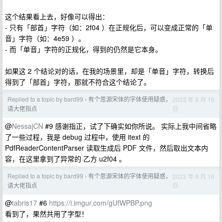
这个结果看上去，好像可以得出：
- 只有「部首」字符（如：2f04 ）在正规化后，可以变成正常的「单
音」字符（如：4e59 ）。
- 而「单音」字符的正规化，得到的仍然是它本身。
如果这 2 个结论对的话，在我的场景里，却是「单音」字符，转换后
得到了「部首」字符，那就不符合这个结论了。
Replied to a topic by bard99
有个思源宋体的字体使用疑惑，
2023 年 8 月 16
›
日
请大佬指点
@
NessajCN
#9 感谢指正，试了下确实如你所说。 实际上我中间省略
了一些过程，我是 debug 过程中，使用 itext 的
PdfReaderContentParser 读取生成后 PDF 文件，然后取出文本内
容，在这里拿到了异常的 ⼄⽅ u2f04 。
Replied to a topic by bard99
有个思源宋体的字体使用疑惑，
2023 年 8 月 16
›
日
请大佬指点
@
tabris17
#6
https://i.imgur.com/gUfWPBP.png
看到了，果然共用了字型！