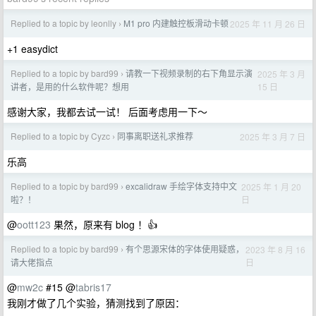
Replied to a topic by leonlly
M1 pro 内建触控板滑动卡顿
2025 年 11 月 26 日
›
+1 easydict
Replied to a topic by bard99
请教一下视频录制的右下角显示演
2025 年 3 月
›
15 日
讲者，是用的什么软件呢？想用
感谢大家，我都去试一试！ 后面考虑用一下～
Replied to a topic by Cyzc
同事离职送礼求推荐
2025 年 3 月 7 日
›
乐高
Replied to a topic by bard99
excalidraw 手绘字体支持中文
2025 年 1 月 20
›
日
啦？！
@
oott123
果然，原来有 blog ！👍
Replied to a topic by bard99
有个思源宋体的字体使用疑惑，
2023 年 8 月 16
›
日
请大佬指点
@
mw2c
#15 @
tabris17
我刚才做了几个实验，猜测找到了原因：