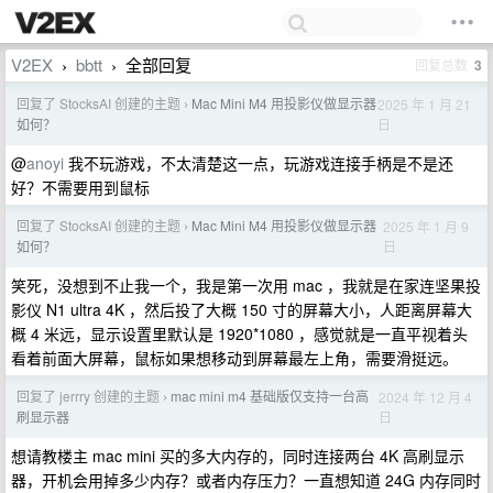
V2EX
bbtt
全部回复
回复总数
3
›
›
回复了 StocksAI 创建的主题
Mac Mini M4 用投影仪做显示器
2025 年 1 月 21
›
日
如何？
@
anoyi
我不玩游戏，不太清楚这一点，玩游戏连接手柄是不是还
好？不需要用到鼠标
回复了 StocksAI 创建的主题
Mac Mini M4 用投影仪做显示器
2025 年 1 月 9
›
日
如何？
笑死，没想到不止我一个，我是第一次用 mac ，我就是在家连坚果投
影仪 N1 ultra 4K ，然后投了大概 150 寸的屏幕大小，人距离屏幕大
概 4 米远，显示设置里默认是 1920*1080 ，感觉就是一直平视着头
看着前面大屏幕，鼠标如果想移动到屏幕最左上角，需要滑挺远。
回复了 jerrry 创建的主题
mac mini m4 基础版仅支持一台高
2024 年 12 月 4
›
日
刷显示器
想请教楼主 mac mini 买的多大内存的，同时连接两台 4K 高刷显示
器，开机会用掉多少内存？或者内存压力？一直想知道 24G 内存同时