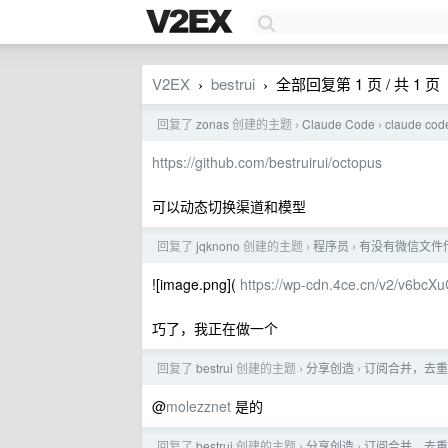
V2EX
bestrui
全部回复第 1 页 / 共 1 页
›
›
回复了
zonas
创建的主题
Claude Code
claude
›
›
https://github.com/bestruirui/octopus
可以动态切换渠道和模型
回复了
jqknono
创建的主题
程序员
有没有微信文件传
›
›
![image.png](
https://wp-cdn.4ce.cn/v2/v6bcX
巧了，我正在做一个
回复了
bestrui
创建的主题
分享创造
订阅合并，去重
›
›
@
molezznet
是的
回复了
bestrui
创建的主题
分享创造
订阅合并，去重
›
›