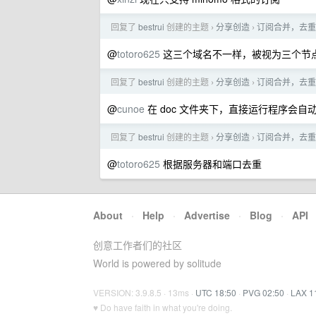
回复了
bestrui
创建的主题
分享创造
订阅合并，去重
›
›
@
totoro625
这三个域名不一样，被视为三个节
回复了
bestrui
创建的主题
分享创造
订阅合并，去重
›
›
@
cunoe
在 doc 文件夹下，直接运行程序会
回复了
bestrui
创建的主题
分享创造
订阅合并，去重
›
›
@
totoro625
根据服务器和端口去重
About
·
Help
·
Advertise
·
Blog
·
API
创意工作者们的社区
World is powered by solitude
VERSION: 3.9.8.5 · 13ms ·
UTC 18:50
·
PVG 02:50
·
LAX 1
♥ Do have faith in what you're doing.