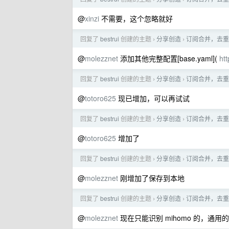
@
xinzi
不需要，这个忽略就好
回复了
bestrui
创建的主题
分享创造
订阅合并，去重
›
›
@
molezznet
添加其他完整配置[base.yaml](
ht
回复了
bestrui
创建的主题
分享创造
订阅合并，去重
›
›
@
totoro625
现已增加，可以再试试
回复了
bestrui
创建的主题
分享创造
订阅合并，去重
›
›
@
totoro625
增加了
回复了
bestrui
创建的主题
分享创造
订阅合并，去重
›
›
@
molezznet
刚增加了保存到本地
回复了
bestrui
创建的主题
分享创造
订阅合并，去重
›
›
@
molezznet
现在只能识别 mihomo 的，通用