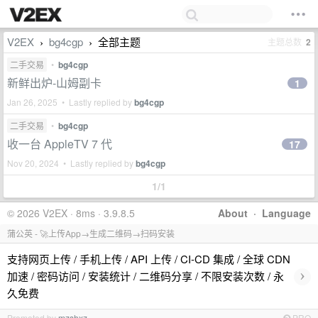
V2EX
bg4cgp
全部主题
主题总数
2
›
›
二手交易
•
bg4cgp
新鲜出炉-山姆副卡
1
Jan 26, 2025 • Lastly replied by
bg4cgp
二手交易
•
bg4cgp
收一台 AppleTV 7 代
17
Nov 20, 2024 • Lastly replied by
bg4cgp
1/1
© 2026 V2EX · 8ms · 3.9.8.5
About
·
Language
蒲公英 - 🚀上传App→生成二维码→扫码安装
支持网页上传 / 手机上传 / API 上传 / CI-CD 集成 / 全球 CDN
›
加速 / 密码访问 / 安装统计 / 二维码分享 / 不限安装次数 / 永
久免费
Promoted by
mzshxz
PRO