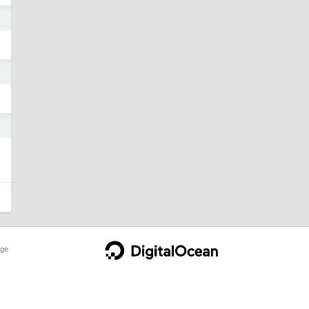
2
1
7
ge