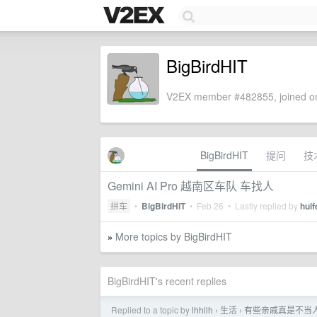
BigBirdHIT
V2EX member #482855, joined on
BigBirdHIT
提问
技
Gemini AI Pro 越南区车队 车找人
拼车
•
BigBirdHIT
•
Feb 26
• Lastly replied by
hui
More topics by BigBirdHIT
»
BigBirdHIT's recent replies
Replied to a topic by
lhhllh
生活
有些亲戚真是不当
›
›