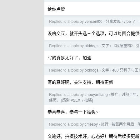
给你点赞
Replied to a topic by
vencent00
分享发现
vibe 
›
›
没啥交互，就开头选三个选项，可以每回合提供
Replied to a topic by
olddogs
文学
《底层重构》 
›
›
写的真是太好了，加油
Replied to a topic by
olddogs
文学
400 只鸭子与
›
›
写的真好啊，关注支持，期待更新
Replied to a topic by
zhouyanliang
推广
时隔半年，
›
›
经历。 [感谢 V2EX + 抽奖]
恭喜恭喜，参与一下抽奖~
Replied to a topic by
timespy
旅行
被裁两个月后，
›
›
文笔好，拍摄技术好，心态好！期待后续多更新