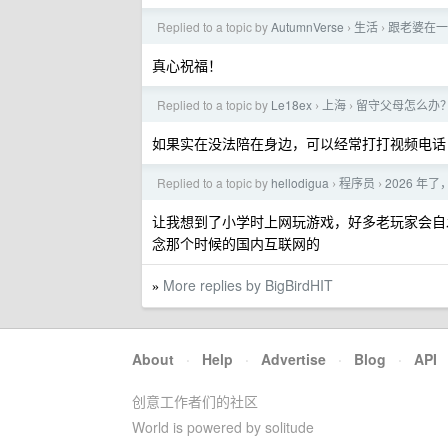
Replied to a topic by
AutumnVerse
生活
跟老婆在一
›
›
真心祝福！
Replied to a topic by
Le18ex
上海
留守父母怎么办
›
›
如果实在没法陪在身边，可以经常打打视频电话
Replied to a topic by
hellodigua
程序员
2026 年
›
›
让我想到了小学时上网玩游戏，好多老玩家会自
念那个时候的国内互联网的
More replies by BigBirdHIT
»
About
·
Help
·
Advertise
·
Blog
·
API
创意工作者们的社区
World is powered by solitude