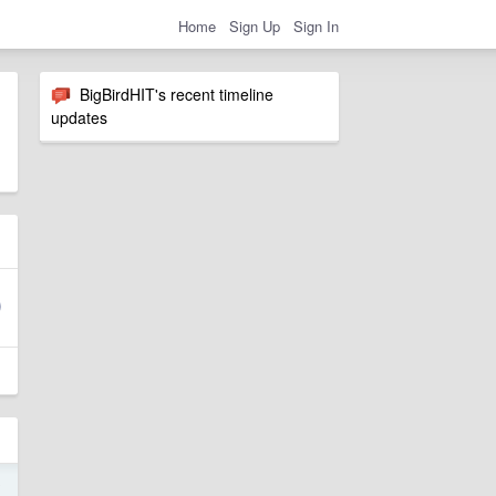
Home
Sign Up
Sign In
BigBirdHIT's recent timeline
updates
9