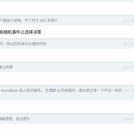
了一个微信小游戏，半个月才 200 多用户
Jun 1
些随机事件让选择决策
引子：指尖的机油与云端的代码
Jun 1
田埂上的歌
Jun 1
 NocoBase 收入再次翻倍。 在满屏 AI 的氛围中，跟大家分享一下不太一样的
Jun 1
聊聊感想，发点照片
Jun 