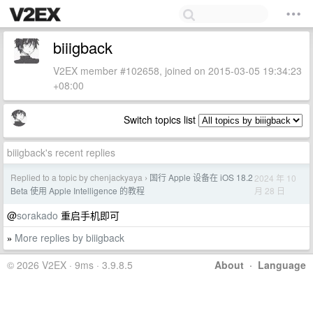
biiigback
V2EX member #102658, joined on 2015-03-05 19:34:23
+08:00
Switch topics list
biiigback's recent replies
Replied to a topic by chenjackyaya
国行 Apple 设备在 iOS 18.2
2024 年 10
›
月 28 日
Beta 使用 Apple Intelligence 的教程
@
sorakado
重启手机即可
More replies by biiigback
»
© 2026 V2EX · 9ms · 3.9.8.5
About
·
Language