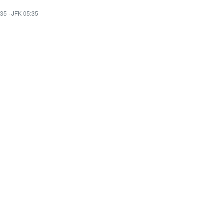
:35
·
JFK 05:35