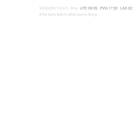
VERSION: 3.9.8.5 · 9ms ·
UTC 09:35
·
PVG 17:35
·
LAX 02
♥ Do have faith in what you're doing.