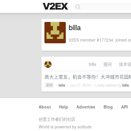
billa
V2EX member #177234, joined on
billa
提问
技术
高大上室友，机会不等你！大冲城市花园
深圳
•
billa
•
Jun 27, 2016
• Lastly replied by
billa
About
·
Help
·
Advertise
·
Blog
·
API
创意工作者们的社区
World is powered by solitude