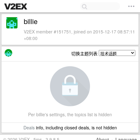
billie
V2EX member #151751, joined on 2015-12-17 08:57:11
+08:00
切换主题列表
Per billie's settings, the topics list is hidden
Deals
info, including closed deals, is not hidden
© 2026 V2EX · 5ms · 3.9.8.5
About
·
Language