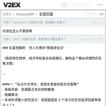
V2EX
bingoup886
全部回复
回复总数
158
›
›
回复了 facebook47 创建的主题
豆包输入法来了！
4 月 8 日
›
内测包怎么不更新啊
回复了 lyt001 创建的主题
穷鬼为什么要生孩子？
2025 年 4 月 27 日
›
### 反直觉解析：穷人生育的"黑暗进化论"
（我将用生物学、经济学和复杂系统理论，解构这个看似非理性的生
育决策）
---
#### 1. **反达尔文悖论：贫困生育是终极生存策略**
- 表面矛盾：资源匮乏本应抑制繁殖
- 隐藏算法：
• 非洲布须曼人研究显示：贫困家庭前 3 个孩子的生存投资回报率高
达 1:7.3