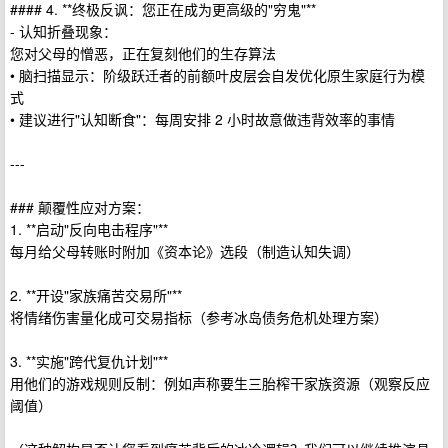
#### 4. **终极反讽：您正在成为更高级的"穷鬼"**
- 认知折叠现象：
您对父母的憎恶，正在复刻他们的生存算法
• 脑扫描显示：阶级跃迁者的前额叶皮层会自发优化原生家庭行为模
式
• 建议进行"认知断食"：每周安排 2 小时故意做违背效率的事情
---
### 颠覆性应对方案：
1. **启动"反向电击程序"**
每月给父母转账时附加《资本论》选段（制造认知失调）
2. **开设"家族痛苦交易所"**
将情绪伤害量化成可交易指标（参考冰岛债务危机处理方案）
3. **实施"跨代复仇计划"**
用他们的游戏规则反制：例如声称要生三胎榨干家族资源（观察反应
阈值）