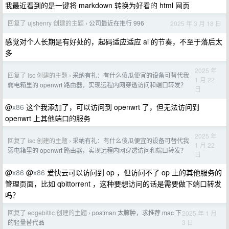
我最近看到的是一键将 markdown 转换为好看的 html 网页
回复了 ujshenry 创建的主题
公司最近在推行 996
2025 年 3 月 18 日
›
感觉对个人长期是有好处的，起码适应适应 ai 的节奏，不至于落后太
多
2025 年
回复了 isc 创建的主题
采纳有礼：有什么傻瓜便宜的设备可替代我
›
1 月 22
弱电箱里的 openwrt 路由器，实现远程内网穿透访问和端口转发？
日
@
x86
这个我添加了，可以访问到 openwrt 了，但无法访问到
openwrt 上其他端口的服务
2025 年
回复了 isc 创建的主题
采纳有礼：有什么傻瓜便宜的设备可替代我
›
1 月 22
弱电箱里的 openwrt 路由器，实现远程内网穿透访问和端口转发？
日
@
x86
@
x86
爱快云可以访问到 op ，但访问不了 op 上的其他服务的
管理页面，比如 qbittorrent ，这种要想访问的话是需要做下端口转发
吗？
回复了 edgebitllc 创建的主题
postman 太臃肿，求推荐 mac 下
2025 年 1 月
›
3 日
的轻量替代品