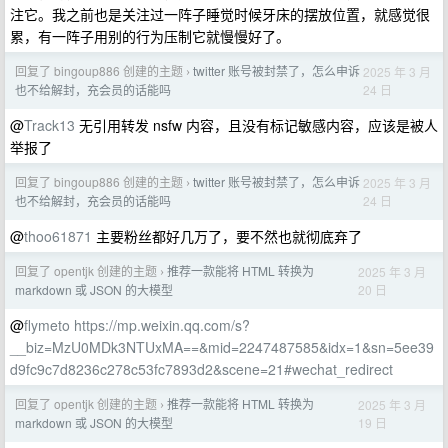
注它。我之前也是关注过一阵子睡觉时候牙床的摆放位置，就感觉很
累，有一阵子用别的行为压制它就慢慢好了。
回复了 bingoup886 创建的主题
twitter 账号被封禁了，怎么申诉
2025 年 3 月
›
24 日
也不给解封，充会员的话能吗
@
Track13
无引用转发 nsfw 内容，且没有标记敏感内容，应该是被人
举报了
回复了 bingoup886 创建的主题
twitter 账号被封禁了，怎么申诉
2025 年 3 月
›
24 日
也不给解封，充会员的话能吗
@
thoo61871
主要粉丝都好几万了，要不然也就彻底弃了
回复了 opentjk 创建的主题
推荐一款能将 HTML 转换为
2025 年 3 月
›
20 日
markdown 或 JSON 的大模型
@
flymeto
https://mp.weixin.qq.com/s?
__biz=MzU0MDk3NTUxMA==&mid=2247487585&idx=1&sn=5ee39
d9fc9c7d8236c278c53fc7893d2&scene=21#wechat_redirect
回复了 opentjk 创建的主题
推荐一款能将 HTML 转换为
2025 年 3 月
›
19 日
markdown 或 JSON 的大模型