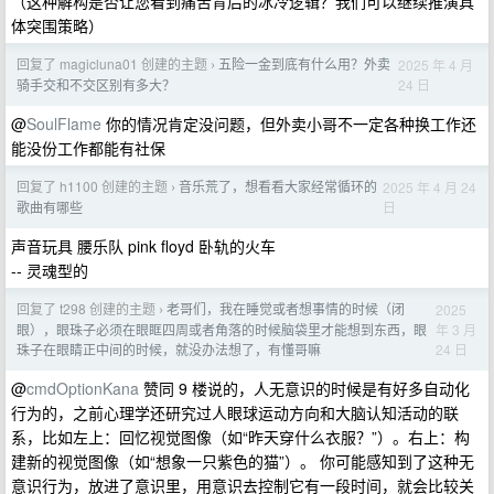
（这种解构是否让您看到痛苦背后的冰冷逻辑？我们可以继续推演具
体突围策略）
回复了 magicluna01 创建的主题
五险一金到底有什么用？外卖
2025 年 4 月
›
24 日
骑手交和不交区别有多大？
@
SoulFlame
你的情况肯定没问题，但外卖小哥不一定各种换工作还
能没份工作都能有社保
回复了 h1100 创建的主题
音乐荒了，想看看大家经常循环的
2025 年 4 月 24
›
日
歌曲有哪些
声音玩具 腰乐队 pink floyd 卧轨的火车
-- 灵魂型的
回复了 t298 创建的主题
老哥们，我在睡觉或者想事情的时候（闭
2025
›
年 3 月
眼），眼珠子必须在眼眶四周或者角落的时候脑袋里才能想到东西，眼
24 日
珠子在眼睛正中间的时候，就没办法想了，有懂哥嘛
@
cmdOptionKana
赞同 9 楼说的，人无意识的时候是有好多自动化
行为的，之前心理学还研究过人眼球运动方向和大脑认知活动的联
系，比如左上：回忆视觉图像（如“昨天穿什么衣服？”）。右上：构
建新的视觉图像（如“想象一只紫色的猫”）。 你可能感知到了这种无
意识行为，放进了意识里，用意识去控制它有一段时间，就会比较关