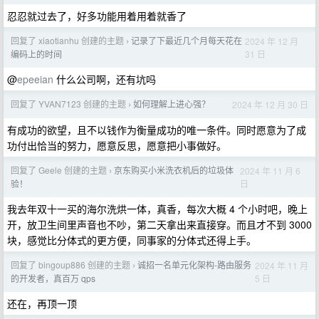
忍忍就过去了，好多功能用着用着就香了
回复了 xiaotianhu 创建的主题
记录了下最近几个月每天花在
2024 年 12 月
›
31 日
编码上的时间
@
epeeian
什么公司啊，还有坑吗
回复了 YVAN7123 创建的主题
如何理解上进心强？
2024 年 12 月 30 日
›
有成功的欲望，且不以钱作为衡量成功的唯一条件。同时愿意为了成
功付出恰当的努力，愿意反思，愿意把小事做好。
回复了 Geele 创建的主题
京东购买小米洗衣机后的垃圾体
2024 年 11 月 6
›
日
验！
我去年双十一买的海尔洗烘一体，真香，每次大概 4 个小时吧，晚上
开，放卫生间里声音也不吵，第二天拿出来直接穿。而且才不到 3000
块，感觉比分体式的更方便，同事家的分体式还得上手。
回复了 bingoup886 创建的主题
诚招一名单元化架构-路由服务
2024 年 11 月
›
5 日
的开发者，真百万 qps
还在，再顶一顶