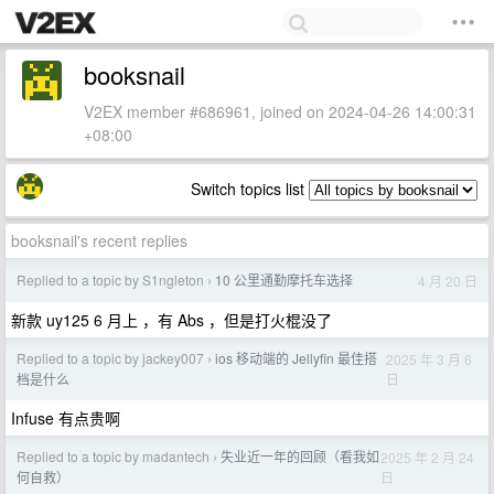
booksnail
V2EX member #686961, joined on 2024-04-26 14:00:31
+08:00
Switch topics list
booksnail's recent replies
Replied to a topic by S1ngleton
10 公里通勤摩托车选择
4 月 20 日
›
新款 uy125 6 月上 ，有 Abs ，但是打火棍没了
Replied to a topic by jackey007
ios 移动端的 Jellyfin 最佳搭
2025 年 3 月 6
›
日
档是什么
Infuse 有点贵啊
Replied to a topic by madantech
失业近一年的回顾（看我如
2025 年 2 月 24
›
日
何自救）